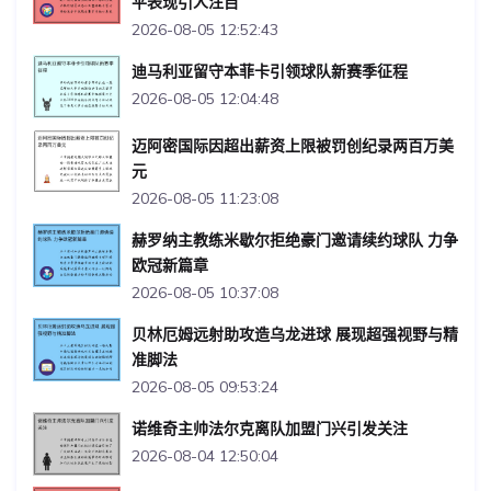
平表现引人注目
2026-08-05 12:52:43
迪马利亚留守本菲卡引领球队新赛季征程
2026-08-05 12:04:48
迈阿密国际因超出薪资上限被罚创纪录两百万美
元
2026-08-05 11:23:08
赫罗纳主教练米歇尔拒绝豪门邀请续约球队 力争
欧冠新篇章
2026-08-05 10:37:08
贝林厄姆远射助攻造乌龙进球 展现超强视野与精
准脚法
2026-08-05 09:53:24
诺维奇主帅法尔克离队加盟门兴引发关注
2026-08-04 12:50:04