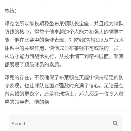
总结：
邓克之所以能长期稳坐布莱顿队长宝座，并且成为球队
防线的核心，得益于他卓越的个人能力和强大的领导才
能。他在比赛中的稳健表现、对防线的指挥以及在战术
体系中的关键作用，使他成为布莱顿不可或缺的一员。
从防守能力到战术执行，从技术细节到精神层面，邓克
都展现了顶级球员的素质。
邓克的存在，不仅确保了布莱顿在英超中保持稳定的防
守表现，也让球队在面对强敌时充满了信心。无论是在
布莱顿的更衣室，还是在球场上，邓克都是一位令人敬
重的领导者。他的稳