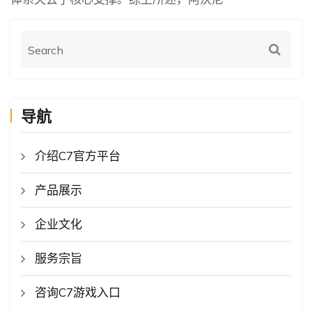
导航
介绍C7官方平台
产品展示
企业文化
服务宗旨
咨询C7游戏入口