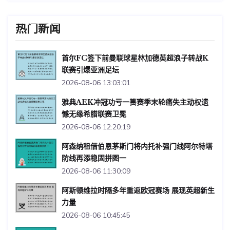
热门新闻
首尔FC签下前曼联球星林加德英超浪子转战K
联赛引爆亚洲足坛
2026-08-06 13:03:01
雅典AEK冲冠功亏一篑赛季末轮痛失主动权遗
憾无缘希腊联赛卫冕
2026-08-06 12:20:19
阿森纳租借伯恩茅斯门将内托补强门线阿尔特塔
防线再添稳固拼图一
2026-08-06 11:30:09
阿斯顿维拉时隔多年重返欧冠赛场 展现英超新生
力量
2026-08-06 10:45:45