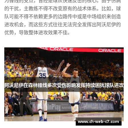
为锋线的支点，曾经是球队快速反击的核心。由于伤病
的干扰，主教练不得不改变原有的战术体系。比如，球
队可能不得不依赖更多的边路传中或是中场组织来创造
进攻机会，而这些方式往往无法完全发挥出阿沃尼伊的
优势，导致整体进攻效果不佳。