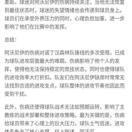
差距。球迷对阿沃尼伊的伤病持续关注，当他无法恢复
到最佳状态时，球迷的失望情绪也会传递到球员身上。
球员们在承受外界压力的同时，心理负担加重，进一步
影响了他们在比赛中的发挥。
总结：
阿沃尼伊的伤病对诺丁汉森林队锋线的多次受限，已成
为球队进攻层面最大的难题。伤病影响了他个人的发
挥，使得他无法保持稳定的竞技状态，同时也使得球队
的进攻效率大打折扣。队友们在阿沃尼伊缺席时常常无
法找到合适的进攻支点，球队整体的进攻节奏也因此而
受到干扰。
此外，伤病还使得球队战术无法如预期运转，影响了主
教练的战术部署和整体进攻策略。最为关键的是，伤病
给球员带来了心理上的巨大压力，球队士气低迷，进攻
体系失去了核心支撑。综上所述，阿沃尼