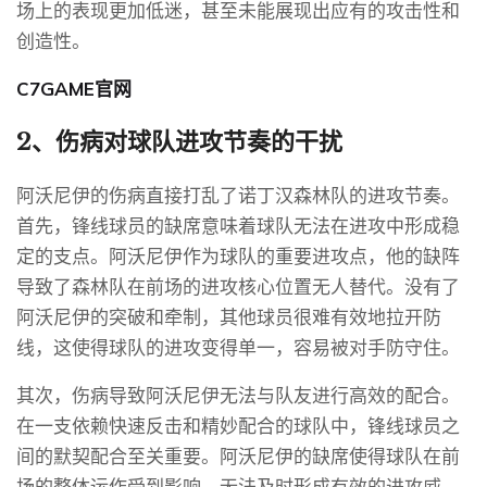
场上的表现更加低迷，甚至未能展现出应有的攻击性和
创造性。
C7GAME官网
2、伤病对球队进攻节奏的干扰
阿沃尼伊的伤病直接打乱了诺丁汉森林队的进攻节奏。
首先，锋线球员的缺席意味着球队无法在进攻中形成稳
定的支点。阿沃尼伊作为球队的重要进攻点，他的缺阵
导致了森林队在前场的进攻核心位置无人替代。没有了
阿沃尼伊的突破和牵制，其他球员很难有效地拉开防
线，这使得球队的进攻变得单一，容易被对手防守住。
其次，伤病导致阿沃尼伊无法与队友进行高效的配合。
在一支依赖快速反击和精妙配合的球队中，锋线球员之
间的默契配合至关重要。阿沃尼伊的缺席使得球队在前
场的整体运作受到影响，无法及时形成有效的进攻威