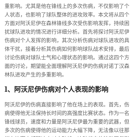
重影响。尤其是他在锋线上的多次伤病，不仅影响了个
人状态，也影响了球队整体的进攻效率。本文将从四个
方面对阿沃尼伊在森林锋线多次受伤影响发挥，持续困
扰球队进攻的情况进行详细分析。首先将探讨阿沃尼伊
伤病对个人发挥的影响，其次分析伤病对球队进攻的具
体干扰，接着分析其伤病如何影响球队战术安排，最后
讨论伤病对球队士气和心理状态的影响。通过这四个方
面的讨论，期望能全面理解阿沃尼伊的伤病对诺丁汉森
林队进攻产生的多重影响。
1、阿沃尼伊伤病对个人表现的影响
阿沃尼伊的伤病直接影响了他在场上的表现。首先，伤
病使得他无法保持长时间的高强度比赛状态。作为一名
锋线球员，速度和力量是阿沃尼伊最为重要的武器，但
多次的伤病使得他的运动能力大幅下降，无法像以往那