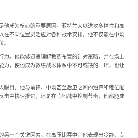
是他成为核心的重要原因。亚特兰大以进攻多样性和高
以在不同位置灵活应对各种战术安排。他不仅能在中场
位。
行力。他能够迅速理解教练布置的针对策略，并在场上
能力，使他成为教练战术体系中不可或缺的一环，也让
人瞩目。他与前锋、中场甚至后卫之间的短传和跑位配
反击中快速推进，还是在阵地战中控制节奏，他都能成
的另一个关键因素。在高压比赛中，他表现出冷静、专