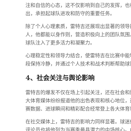
注和自信的心态，这不仅影响到自己的发挥，也
出，承担起球队进攻和防守的重要任务。
除了个人心理素质，雷特吉还展现出显著的领导
人，他都能以身作则，营造积极向上的团队氛围
球队注入了更多活力和凝聚力。
心理稳定性和领导力结合，使雷特吉在比赛中能
段保持冷静，并通过个人技术和战术判断帮助球
4、社会关注与舆论影响
雷特吉的爆发不仅在场上引起关注，还在社会和
大体育媒体纷纷报道他的出色表现和核心地位，
赛数据、进球瞬间和精彩配合经常登上各大体育
在社交媒体上，雷特吉的影响力同样显著。球迷
评论员也将他列为当赛季最具潜力的中场核心。