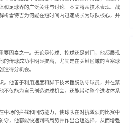
体和足球界的广泛关注与讨论。本文将从技术表现、战
解析雷特吉为何能在短时间内迅速成长为球队核心，并
重要因素之一。无论是传球、控球还是射门，他都展现
他的传球成功率明显提高，尤其是在关键区域的直塞球
创造得分机会。
识。他善于利用速度和脚下技术摆脱防守球员，并在禁
他不仅能为自己创造进球机会，还能带动整个进攻体系
在中场的拦截和回防能力，使球队在对抗激烈的比赛中
防守，他都能快速判断局势并作出合理选择，从而增强