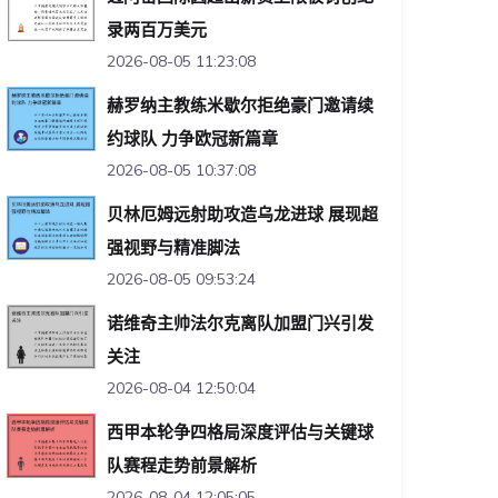
录两百万美元
2026-08-05 11:23:08
赫罗纳主教练米歇尔拒绝豪门邀请续
约球队 力争欧冠新篇章
2026-08-05 10:37:08
贝林厄姆远射助攻造乌龙进球 展现超
强视野与精准脚法
2026-08-05 09:53:24
诺维奇主帅法尔克离队加盟门兴引发
关注
2026-08-04 12:50:04
西甲本轮争四格局深度评估与关键球
队赛程走势前景解析
2026-08-04 12:05:05