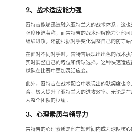
2、战术适应能力强
雷特吉能够迅速融入亚特兰大的战术体系，这也
强度压迫著称，而雷特吉的战术理解能力让他可
组织进攻，还能根据对手变化调整自己的防守站
在面对不同对手时，雷特吉展现出出色的战术执
实时调整自己的跑位和传球选择。这种快速适应
球队在比赛中更加灵活应变。
此外，雷特吉在战术配合中表现出的默契度也令
合，极大提升了亚特兰大的进攻效率。无论是在
为整个团队的枢纽。
3、心理素质与领导力
雷特吉的心理素质是他在短时间内成为球队核心