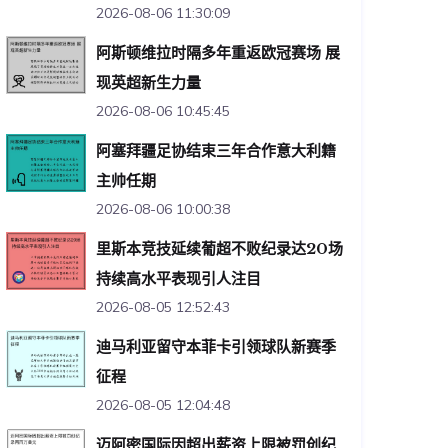
2026-08-06 11:30:09
阿斯顿维拉时隔多年重返欧冠赛场 展
现英超新生力量
2026-08-06 10:45:45
阿塞拜疆足协结束三年合作意大利籍
主帅任期
2026-08-06 10:00:38
里斯本竞技延续葡超不败纪录达20场
持续高水平表现引人注目
2026-08-05 12:52:43
迪马利亚留守本菲卡引领球队新赛季
征程
2026-08-05 12:04:48
迈阿密国际因超出薪资上限被罚创纪