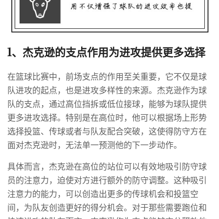
1、杰克逊的支点作用为进攻提供更多选择
在篮球比赛中，前场支点的作用至关重要，它不仅是球
队进攻的起点，也是进攻多样性的来源。杰克逊作为球
队的支点，通过高位挡拆或低位接球，能够为球队提供
更多进攻选择。特别是在高位时，他可以根据场上形势
选择投篮、传球或者与队友配合突破，这使得防守方在
面对杰克逊时，无法单一预测他的下一步动作。
具体而言，杰克逊在高位的站位可以有效地吸引防守球
员的注意力，迫使对方进行额外的防守调整。这种吸引
注意力的能力，可以创造出更多的传球机会和投篮空
间，为队友创造更好的得分机会。对于那些需要跑位和