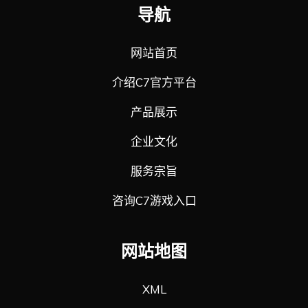
导航
网站首页
介绍C7官方平台
产品展示
企业文化
服务宗旨
咨询C7游戏入口
网站地图
XML