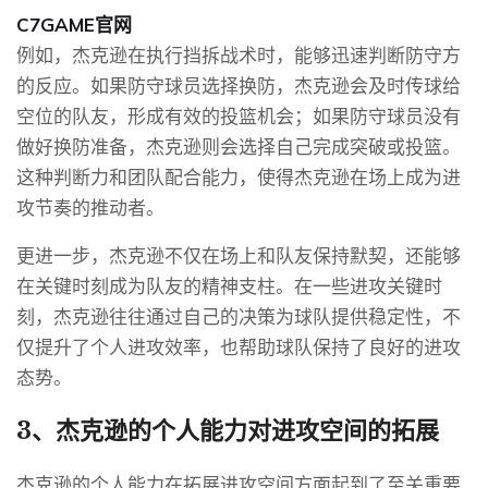
C7GAME官网
例如，杰克逊在执行挡拆战术时，能够迅速判断防守方
的反应。如果防守球员选择换防，杰克逊会及时传球给
空位的队友，形成有效的投篮机会；如果防守球员没有
做好换防准备，杰克逊则会选择自己完成突破或投篮。
这种判断力和团队配合能力，使得杰克逊在场上成为进
攻节奏的推动者。
更进一步，杰克逊不仅在场上和队友保持默契，还能够
在关键时刻成为队友的精神支柱。在一些进攻关键时
刻，杰克逊往往通过自己的决策为球队提供稳定性，不
仅提升了个人进攻效率，也帮助球队保持了良好的进攻
态势。
3、杰克逊的个人能力对进攻空间的拓展
杰克逊的个人能力在拓展进攻空间方面起到了至关重要