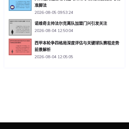
准脚法
2026-08-05 09:53:24
诺维奇主帅法尔克离队加盟门兴引发关注
2026-08-04 12:50:04
西甲本轮争四格局深度评估与关键球队赛程走势
前景解析
2026-08-04 12:05:05