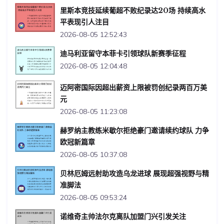
里斯本竞技延续葡超不败纪录达20场 持续高水
平表现引人注目
2026-08-05 12:52:43
迪马利亚留守本菲卡引领球队新赛季征程
2026-08-05 12:04:48
迈阿密国际因超出薪资上限被罚创纪录两百万美
元
2026-08-05 11:23:08
赫罗纳主教练米歇尔拒绝豪门邀请续约球队 力争
欧冠新篇章
2026-08-05 10:37:08
贝林厄姆远射助攻造乌龙进球 展现超强视野与精
准脚法
2026-08-05 09:53:24
诺维奇主帅法尔克离队加盟门兴引发关注