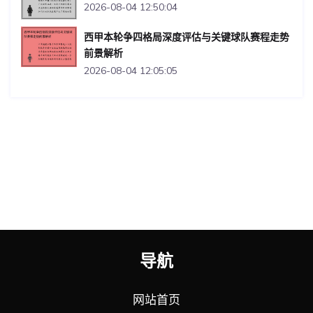
2026-08-04 12:50:04
西甲本轮争四格局深度评估与关键球队赛程走势
前景解析
2026-08-04 12:05:05
导航
网站首页