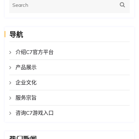
导航
介绍C7官方平台
产品展示
企业文化
服务宗旨
咨询C7游戏入口
热门新闻