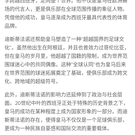
字跨越西班牙，走向整个世界。他不仅是皇马在欧洲赛
场的代言人，更是俱乐部在全球范围传播的象征人物。
凭借他的成功，皇马逐渐成为西班牙最具代表性的体育
品牌。
迪斯蒂法诺还帮助皇马塑造了一种“超越国界的足球文
化”。虽然他出生在阿根廷，并且也曾效力过哥伦比亚，
但在皇马的岁月里，他超越了国籍的限制，成为世界范
围球迷心中的共同偶像。这种“全球认同”也为皇马后来
在世界范围的球迷拓展奠定了基础，使俱乐部成为跨文
化、跨地域的超级符号。
此外，迪斯蒂法诺的影响力还延伸到了政治与社会层
面。20世纪中叶的西班牙正处于特殊的历史背景之下，
皇马的成功在某种程度上成为国家形象的一部分。而迪
斯蒂法诺的存在，使得皇马不仅仅是一个足球俱乐部，
更成为一种民族自豪感和国际交流的重要载体。