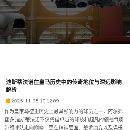
迪斯蒂法诺在皇马历史中的传奇地位与深远影响
解析
2025-11-25 10:12:09
作为皇家马德里历史上最具影响力的球员之一，阿尔弗
雷多·迪斯蒂法诺不仅凭借卓越的球技和超凡的领袖气质
带领球队走向巅峰，更在精神层面、战术演变以及俱乐