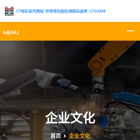
企业文化
首页
企业文化