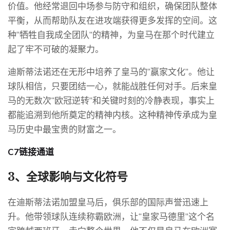
价值。他经常退回中场参与防守和组织，确保团队整体
平衡，从而帮助队友在进攻端获得更多发挥的空间。这
种“牺牲自我成全团队”的精神，为皇马在那个时代建立
起了牢不可破的凝聚力。
迪斯蒂法诺还在无形中培养了皇马的“赢家文化”。他让
球队相信，只要团结一心，就能战胜任何对手。后来皇
马的无数次“欧冠逆转”和关键时刻的冷静表现，事实上
都能追溯到他所奠定的精神内核。这种精神传承成为皇
马历史中最宝贵的财富之一。
C7链接通道
3、全球影响与文化符号
在迪斯蒂法诺加盟皇马后，俱乐部的国际声誉迅速上
升。他带领球队连续称霸欧洲，让“皇家马德里”这个名