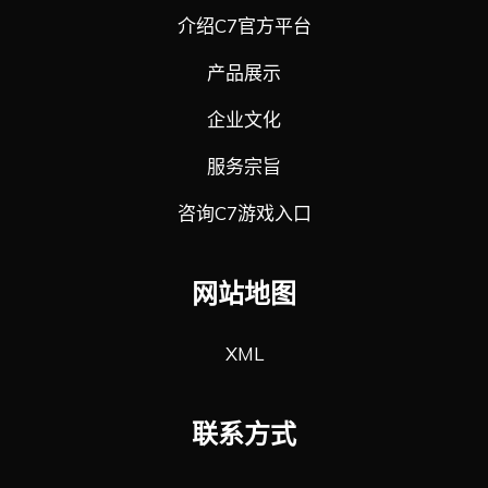
介绍C7官方平台
产品展示
企业文化
服务宗旨
咨询C7游戏入口
网站地图
XML
联系方式