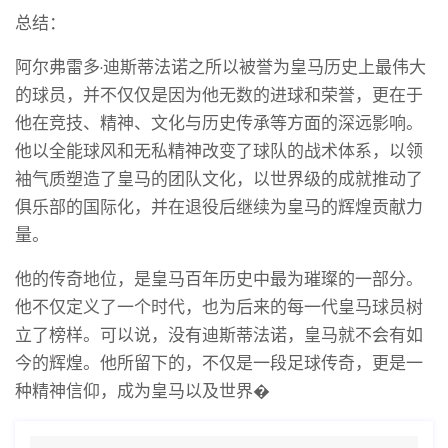
总结：
阿尔弗雷多·迪斯蒂法诺之所以被誉为皇马历史上最伟大
的球员，并不仅仅是因为他无数的进球和荣誉，更在于
他在竞技、精神、文化与历史传承等方面的深远影响。
他以全能球风和无私精神改变了球队的战术体系，以领
袖气质塑造了皇马的团队文化，以世界级的成就推动了
俱乐部的国际化，并在退役后继续为皇马的辉煌贡献力
量。
他的传奇地位，是皇马百年历史中最为璀璨的一部分。
他不仅定义了一个时代，也为后来的每一代皇马球员树
立了榜样。可以说，没有迪斯蒂法诺，皇马就不会有如
今的辉煌。他所留下的，不仅是一段足球传奇，更是一
种精神信仰，成为皇马以及世界�