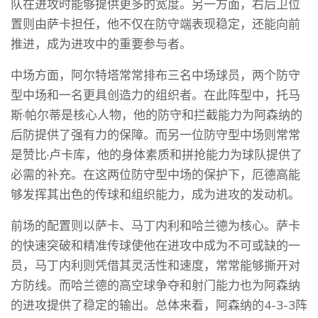
队在进攻时能够提供更多的宽度。另一方面，右后卫位
置则由萨卡担任，他不仅在防守端表现稳定，还能向前
推进，成为进攻中的重要参与者。
中场方面，阿尔特塔常常排布三名中场球员，两个防守
型中场和一名更具创造力的组织者。在此阵型中，托马
斯·帕尔蒂是核心人物，他的防守和拦截能力为阿森纳的
后防提供了强有力的保障。而另一位防守型中场则常常
是赞比·卢卡库，他的身体素质和拼抢能力为球队提供了
必需的补充。在这两位防守型中场的保护下，厄德高能
够发挥其出色的传球和组织能力，成为进攻的发动机。
前场的配置则以萨卡、马丁内利和哈兰德为核心。萨卡
的快速突破和精准传球使他在进攻中成为不可或缺的一
员，马丁内利则凭借其灵活性和速度，常常能够撕开对
方防线。而哈兰德的高空球争夺和射门能力也为阿森纳
的进攻提供了稳定的输出。总体来看，阿森纳的4-3-3阵