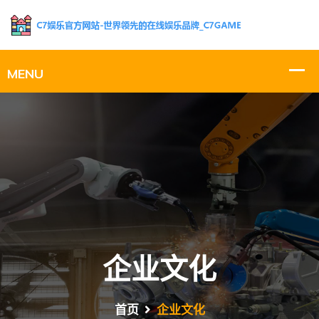
企业文化
首页
企业文化