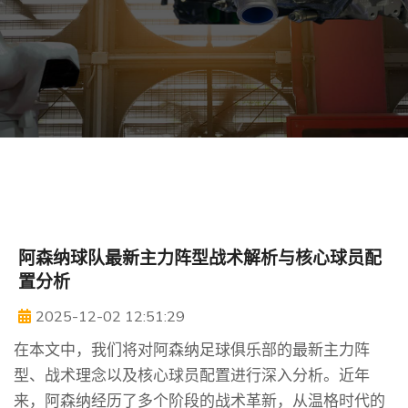
阿森纳球队最新主力阵型战术解析与核心球员配
置分析
2025-12-02 12:51:29
在本文中，我们将对阿森纳足球俱乐部的最新主力阵
型、战术理念以及核心球员配置进行深入分析。近年
来，阿森纳经历了多个阶段的战术革新，从温格时代的