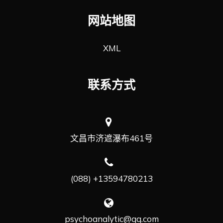
网站地图
XML
联系方式
文昌市济遮瀑布461号
(088) +13594780213
psychoanalytic@qq.com