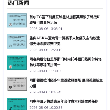
热门新闻
首尔FC签下前曼联球星林加德英超浪子转战K
联赛引爆亚洲足坛
2026-08-06 13:03:01
雅典AEK冲冠功亏一篑赛季末轮痛失主动权遗
憾无缘希腊联赛卫冕
2026-08-06 12:20:19
阿森纳租借伯恩茅斯门将内托补强门线阿尔特塔
防线再添稳固拼图一
2026-08-06 11:30:09
阿斯顿维拉时隔多年重返欧冠赛场 展现英超新生
力量
2026-08-06 10:45:45
阿塞拜疆足协结束三年合作意大利籍主帅任期
2026-08-06 10:00:38