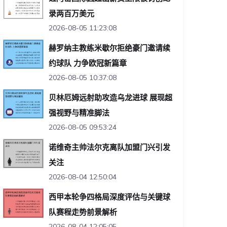
录两百万美元
2026-08-05 11:23:08
赫罗纳主教练米歇尔拒绝豪门邀请续
约球队 力争欧冠新篇章
2026-08-05 10:37:08
贝林厄姆远射助攻造乌龙进球 展现超
强视野与精准脚法
2026-08-05 09:53:24
诺维奇主帅法尔克离队加盟门兴引发
关注
2026-08-04 12:50:04
西甲本轮争四格局深度评估与关键球
队赛程走势前景解析
2026-08-04 12:05:05