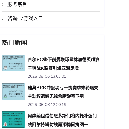
服务宗旨
咨询C7游戏入口
热门新闻
首尔FC签下前曼联球星林加德英超浪
子转战K联赛引爆亚洲足坛
2026-08-06 13:03:01
雅典AEK冲冠功亏一篑赛季末轮痛失
主动权遗憾无缘希腊联赛卫冕
2026-08-06 12:20:19
阿森纳租借伯恩茅斯门将内托补强门
线阿尔特塔防线再添稳固拼图一