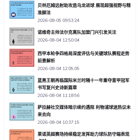
贝林厄姆远射助攻造乌龙进球 展现超强视野与精
准脚法
2026-08-05 09:53:24
诺维奇主帅法尔克离队加盟门兴引发关注
2026-08-04 12:50:04
西甲本轮争四格局深度评估与关键球队赛程走势
前景解析
2026-08-04 12:05:05
蓝黑王朝再临国际米兰时隔十一年重夺意甲冠军
书写复兴史诗新篇章
2026-08-04 11:18:56
萨拉赫社交媒体暗示续约遇阻 利物浦球迷热议未
来去向
2026-08-04 10:37:15
莱诺英超赛场持续稳定发挥助力球队防守端表现