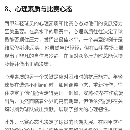
3、心理素质与比赛心态
西甲年轻球员的心理素质和比赛心态对他们的发展潜力
至关重要。在高水平的联赛中，心理素质往往决定了球
员能否顶住压力，发挥出最佳水平。一个典型的例子是
维尼修斯·朱尼奥，他虽然年纪轻轻，但在西甲赛场上展
现出了非凡的自信与冷静，在面对众多压力时总能保持
冷静并做出正确决策。
心理素质的另一个关键是应对困难时的抗压能力。年轻
球员在遭遇不利局面时，如何调整心态，重新振作，往
往决定了他们能否走得更远。例如，安苏·法蒂在伤病复
出后，虽然面临着外界的高度期望，但他依然能够在关
键时刻为球队做出贡献，展现了强大的心理韧性。
此外，比赛心态也决定了球员的长期发展。在西甲这样