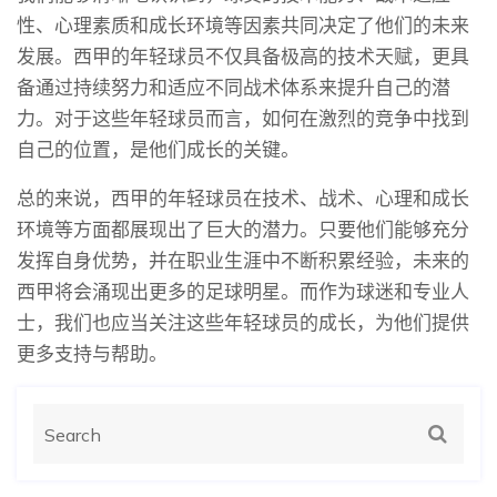
性、心理素质和成长环境等因素共同决定了他们的未来
发展。西甲的年轻球员不仅具备极高的技术天赋，更具
备通过持续努力和适应不同战术体系来提升自己的潜
力。对于这些年轻球员而言，如何在激烈的竞争中找到
自己的位置，是他们成长的关键。
总的来说，西甲的年轻球员在技术、战术、心理和成长
环境等方面都展现出了巨大的潜力。只要他们能够充分
发挥自身优势，并在职业生涯中不断积累经验，未来的
西甲将会涌现出更多的足球明星。而作为球迷和专业人
士，我们也应当关注这些年轻球员的成长，为他们提供
更多支持与帮助。