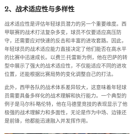
2、战术适应性与多样性
战术适应性是评估年轻球员潜力的另一个重要维度。西
甲联赛的战术打法复杂多变，球员不仅要适应高压防
守，还需要应对快速的反击和丰富的进攻套路。因此，
年轻球员的战术适应能力直接决定了他们能否在高水平
的比赛中迅速成长。以费兰·托雷斯为例，他在巴萨的转
型中展示了强大的战术适应性，不仅能适应不同的进攻
位置，还能根据比赛局势的变化调整自己的打法。
此外，西甲各队的战术体系差异较大，这意味着年轻球
员需要具备多样化的战术理解和执行能力。一个典型的
例子是马尔科·略伦特，他在马德里竞技的表现显示了他
极强的战术理解力和多面性，无论是作为中场、边锋还
是前锋，他都能迅速融入并发挥作用。