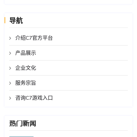
导航
介绍C7官方平台
产品展示
企业文化
服务宗旨
咨询C7游戏入口
热门新闻