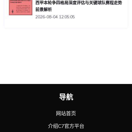
西甲本轮争四格局深度评估与关键球队赛程走势
前景解析
2026-08-04 12:05:05
导航
网站首页
介绍C7官方平台