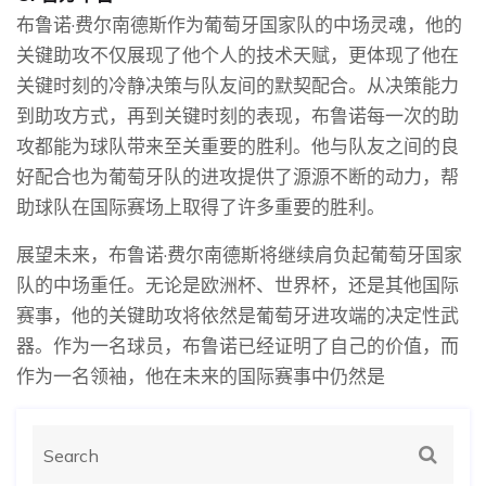
布鲁诺·费尔南德斯作为葡萄牙国家队的中场灵魂，他的
关键助攻不仅展现了他个人的技术天赋，更体现了他在
关键时刻的冷静决策与队友间的默契配合。从决策能力
到助攻方式，再到关键时刻的表现，布鲁诺每一次的助
攻都能为球队带来至关重要的胜利。他与队友之间的良
好配合也为葡萄牙队的进攻提供了源源不断的动力，帮
助球队在国际赛场上取得了许多重要的胜利。
展望未来，布鲁诺·费尔南德斯将继续肩负起葡萄牙国家
队的中场重任。无论是欧洲杯、世界杯，还是其他国际
赛事，他的关键助攻将依然是葡萄牙进攻端的决定性武
器。作为一名球员，布鲁诺已经证明了自己的价值，而
作为一名领袖，他在未来的国际赛事中仍然是