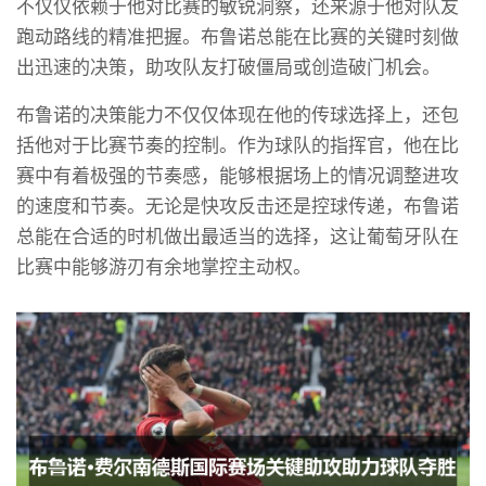
不仅仅依赖于他对比赛的敏锐洞察，还来源于他对队友
跑动路线的精准把握。布鲁诺总能在比赛的关键时刻做
出迅速的决策，助攻队友打破僵局或创造破门机会。
布鲁诺的决策能力不仅仅体现在他的传球选择上，还包
括他对于比赛节奏的控制。作为球队的指挥官，他在比
赛中有着极强的节奏感，能够根据场上的情况调整进攻
的速度和节奏。无论是快攻反击还是控球传递，布鲁诺
总能在合适的时机做出最适当的选择，这让葡萄牙队在
比赛中能够游刃有余地掌控主动权。