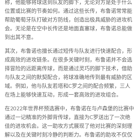
称，他能够将球送到队友的脚下，无论对方是处于什么
位置或比赛的节奏如何。通过这些长传，布鲁诺常常能
帮助葡萄牙队打破对方防线，创造出极具威胁的进攻机
会。无论是在空中长传还是地面直塞球，布鲁诺总能做
到出其不意。
其次，布鲁诺也擅长通过短传与队友进行快速配合，形
成高效的进攻链条。在很多关键时刻，布鲁诺并不会选
择冒险的远距离传球，而是通过灵巧的脚下技术，借助
与队友之间的默契配合，将球准确地传到最有威胁的区
域。例如，他与队友若塔和C罗之间的配合频繁，三人
在场上能够快速互动，形成一套高效的进攻组合。
在2022年世界杯预选赛中，布鲁诺在与卢森堡的比赛中
通过一记精准的外脚背传球，直接为C罗送出了一次绝
佳的进攻机会。这一助攻方式展现了他对比赛的深刻理
解以及在关键时刻冷静的判断力。布鲁诺的助攻不仅仅