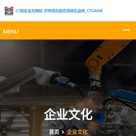
企业文化
首页
企业文化