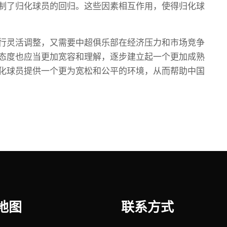
制了归化球员的回归。这些因素相互作用，使得归化球
行灵活调整，又需要中超俱乐部在经济压力和市场竞争
态度也应当更加宽容和理解，逐步建立起一个更加成熟
化球员提供一个更为宽松和公平的环境，从而帮助中国
地图
联系方式