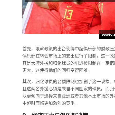
首先，限薪政策的出台使得中超俱乐部的财政压力
俱乐部在转会市场上的支出进行了限制。这一政
其是大牌外援和归化球员的引进被限制在一定范
更大，这使得他们的回归变得困难。
其次，归化球员的名额限制也加剧了这一现象。
且这两名外援必须是来自不同国家的球员。而归
队更倾向于选择来自亚洲或者其他本土市场的外
中超时面临更加激烈的竞争。