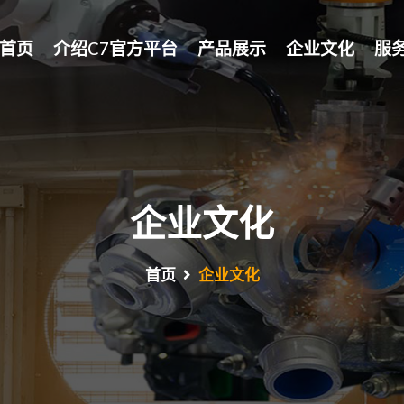
首页
介绍C7官方平台
产品展示
企业文化
服
企业文化
首页
企业文化