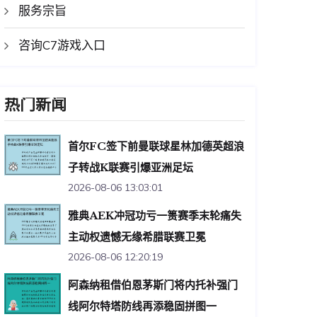
服务宗旨
咨询C7游戏入口
热门新闻
首尔FC签下前曼联球星林加德英超浪
子转战K联赛引爆亚洲足坛
2026-08-06 13:03:01
雅典AEK冲冠功亏一篑赛季末轮痛失
主动权遗憾无缘希腊联赛卫冕
2026-08-06 12:20:19
阿森纳租借伯恩茅斯门将内托补强门
线阿尔特塔防线再添稳固拼图一