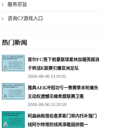
服务宗旨
咨询C7游戏入口
热门新闻
首尔FC签下前曼联球星林加德英超浪
子转战K联赛引爆亚洲足坛
2026-08-06 13:03:01
雅典AEK冲冠功亏一篑赛季末轮痛失
主动权遗憾无缘希腊联赛卫冕
2026-08-06 12:20:19
阿森纳租借伯恩茅斯门将内托补强门
线阿尔特塔防线再添稳固拼图一