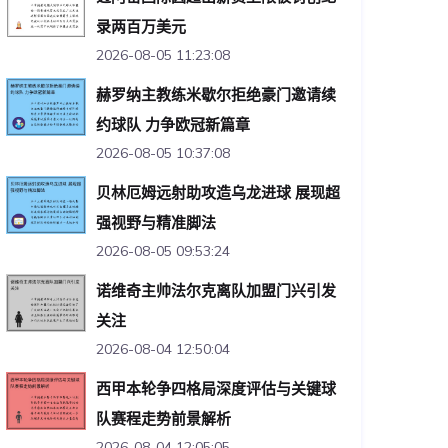
录两百万美元
2026-08-05 11:23:08
赫罗纳主教练米歇尔拒绝豪门邀请续
约球队 力争欧冠新篇章
2026-08-05 10:37:08
贝林厄姆远射助攻造乌龙进球 展现超
强视野与精准脚法
2026-08-05 09:53:24
诺维奇主帅法尔克离队加盟门兴引发
关注
2026-08-04 12:50:04
西甲本轮争四格局深度评估与关键球
队赛程走势前景解析
2026-08-04 12:05:05