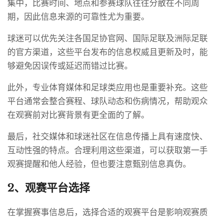
集中，比赛时间、地点和参赛球队往往分散在不同周
期，因此信息来源的可靠性尤为重要。
球迷可以优先关注各国足协官网、国际足联及洲际足联
的官方渠道，这些平台发布的信息权威且更新及时，能
够避免因误传或延迟而错过比赛。
此外，专业体育媒体和足球类应用也是重要补充。这些
平台通常会整合赛程、球队动态和伤病情况，帮助观众
在观赛前对比赛背景有更全面的了解。
最后，社交媒体和球迷社区在信息传播上具有速度快、
互动性强的特点。合理利用这些渠道，可以获取第一手
观赛提醒和他人经验，但也要注意甄别信息真伪。
2、观赛平台选择
在掌握赛事信息后，选择合适的观赛平台是影响观赛质