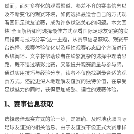
然而，面对多样化的观看渠道、参差不齐的赛事信息以
及不断变化的观赛环境，如何选择最适合自己的方式观
看国际足球友谊赛，成为许多球迷关心的问题。本文围
绕“全面解析如何选择最佳方式观看国际足球友谊赛的实
用指南与技巧分享”这一主题，从赛事信息获取、观赛平
台选择、观赛体验优化以及理性观赛心态四个方面进行
系统阐述。文章将帮助读者在纷繁复杂的选择中理清思
路，既不错过精彩比赛，又能提升观赛质量与参与感。
通过实用技巧与经验分享，读者不仅能找到最合适的观
赛方式，还能更深入地理解友谊赛的独特价值，在享受
足球魅力的同时，获得更加成熟、理性的观赛体验。
1、赛事信息获取
选择最佳观赛方式的第一步，是准确、及时地获取国际
足球友谊赛的相关信息。由于友谊赛不像正式大赛那样