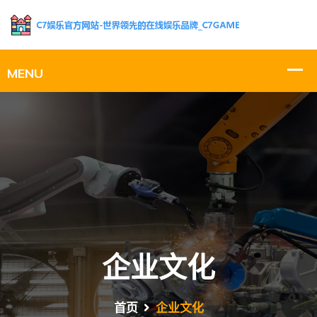
企业文化
首页
企业文化