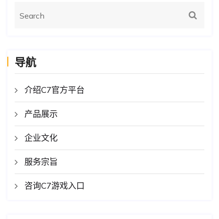
导航
介绍C7官方平台
产品展示
企业文化
服务宗旨
咨询C7游戏入口