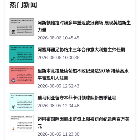
热门新闻
阿斯顿维拉时隔多年重返欧冠赛场 展现英超新生
力量
2026-08-06 10:45:45
阿塞拜疆足协结束三年合作意大利籍主帅任期
2026-08-06 10:00:38
里斯本竞技延续葡超不败纪录达20场 持续高水
平表现引人注目
2026-08-05 12:52:43
迪马利亚留守本菲卡引领球队新赛季征程
2026-08-05 12:04:48
迈阿密国际因超出薪资上限被罚创纪录两百万美
元
2026-08-05 11:23:08