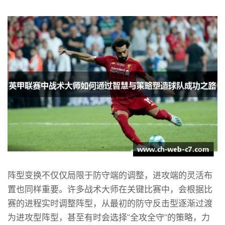
阵型变换不仅仅局限于防守端的调整，进攻端的灵活布
置也同样重要。许多战术大师在关键比赛中，会根据比
赛的进程实时调整阵型，从最初的防守反击型逐渐过渡
为进攻型阵型，甚至有时会选择“全攻全守”的策略，力