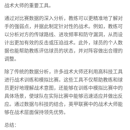
战术大师的重要工具。
通过对比赛数据的深入分析，教练可以更精准地了解对
手的强弱点，并据此制定针对性的战术。例如，教练可
以分析对方的传球路线、进攻频率和防守漏洞，从而设
计出更加有效的反击或压迫战术。此外，球员的个人数
据也能帮助教练评估球员的状态，并对阵容做出合理的
调整。
除了传统的数据分析，许多战术大师还利用高科技工具
进行战术训练和模拟比赛。这些工具不仅帮助教练和球
员更好地理解战术意图，还能够在训练中模拟比赛中的
具体场景，使球队在实际比赛中能够迅速适应并做出反
应。通过数据与科技的结合，英甲联赛中的战术大师能
够在战术层面保持领先优势。
总结：