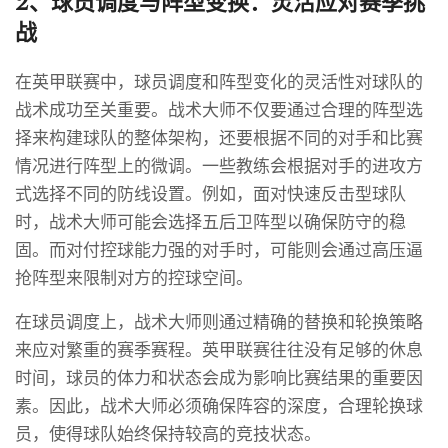
2、球员调度与阵型变换：灵活应对赛季挑
战
在英甲联赛中，球员调度和阵型变化的灵活性对球队的
战术成功至关重要。战术大师不仅要通过合理的阵型选
择来构建球队的整体架构，还要根据不同的对手和比赛
情况进行阵型上的微调。一些教练会根据对手的进攻方
式选择不同的防线设置。例如，面对快速反击型球队
时，战术大师可能会选择五后卫阵型以确保防守的稳
固。而对付控球能力强的对手时，可能则会通过高压逼
抢阵型来限制对方的控球空间。
在球员调度上，战术大师则通过精确的替换和轮换策略
来应对繁重的赛季赛程。英甲联赛往往没有足够的休息
时间，球员的体力和状态会成为影响比赛结果的重要因
素。因此，战术大师必须确保阵容的深度，合理轮换球
员，使得球队始终保持较高的竞技状态。