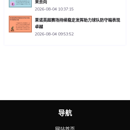
来去向
2026-08-04 10:37:15
莱诺英超赛场持续稳定发挥助力球队防守端表现
卓越
2026-08-04 09:53:52
导航
网站首页