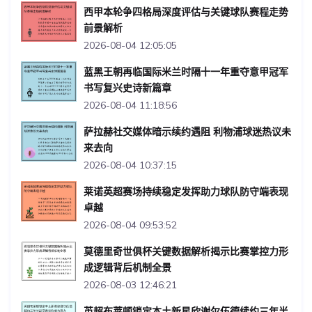
西甲本轮争四格局深度评估与关键球队赛程走势
前景解析
2026-08-04 12:05:05
蓝黑王朝再临国际米兰时隔十一年重夺意甲冠军
书写复兴史诗新篇章
2026-08-04 11:18:56
萨拉赫社交媒体暗示续约遇阻 利物浦球迷热议未
来去向
2026-08-04 10:37:15
莱诺英超赛场持续稳定发挥助力球队防守端表现
卓越
2026-08-04 09:53:52
莫德里奇世俱杯关键数据解析揭示比赛掌控力形
成逻辑背后机制全景
2026-08-03 12:46:21
英超布莱顿锁定本土新星欣谢尔伍德续约三年半