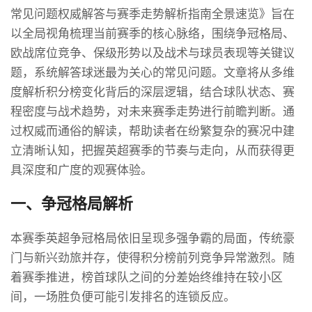
常见问题权威解答与赛季走势解析指南全景速览》旨在
以全局视角梳理当前赛季的核心脉络，围绕争冠格局、
欧战席位竞争、保级形势以及战术与球员表现等关键议
题，系统解答球迷最为关心的常见问题。文章将从多维
度解析积分榜变化背后的深层逻辑，结合球队状态、赛
程密度与战术趋势，对未来赛季走势进行前瞻判断。通
过权威而通俗的解读，帮助读者在纷繁复杂的赛况中建
立清晰认知，把握英超赛季的节奏与走向，从而获得更
具深度和广度的观赛体验。
一、争冠格局解析
本赛季英超争冠格局依旧呈现多强争霸的局面，传统豪
门与新兴劲旅并存，使得积分榜前列竞争异常激烈。随
着赛季推进，榜首球队之间的分差始终维持在较小区
间，一场胜负便可能引发排名的连锁反应。