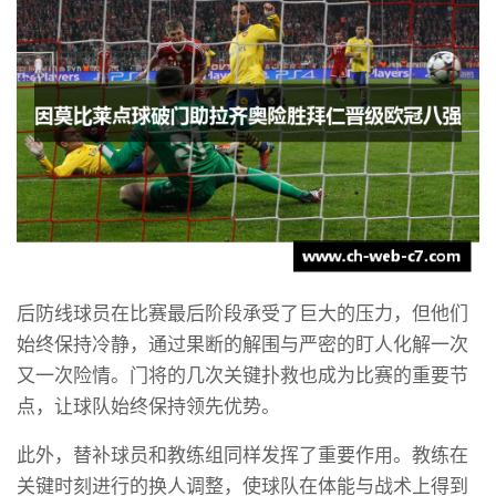
后防线球员在比赛最后阶段承受了巨大的压力，但他们
始终保持冷静，通过果断的解围与严密的盯人化解一次
又一次险情。门将的几次关键扑救也成为比赛的重要节
点，让球队始终保持领先优势。
此外，替补球员和教练组同样发挥了重要作用。教练在
关键时刻进行的换人调整，使球队在体能与战术上得到