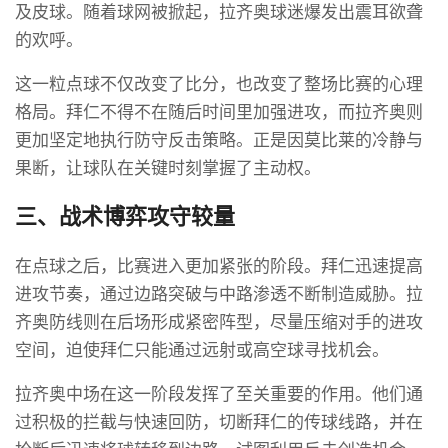
及皮球。随着球网被掀起，拉齐奥球迷爆发出震耳欲聋
的欢呼。
这一粒点球不仅改变了比分，也改变了整场比赛的心理
格局。拜仁不得不在随后时间里加强进攻，而拉齐奥则
更加坚定地执行防守反击策略。正是因莫比莱的冷静与
果断，让球队在关键时刻掌握了主动权。
三、战术博弈攻守较量
在点球之后，比赛进入更加紧张的阶段。拜仁迅速提高
进攻节奏，通过边路突破与中路渗透不断制造威胁。拉
齐奥防线则在后场形成紧密阵型，尽量压缩对手的进攻
空间，迫使拜仁只能通过远射或高空球寻找机会。
拉齐奥中场在这一阶段发挥了至关重要的作用。他们通
过积极的拦截与快速回防，切断拜仁的传球线路，并在