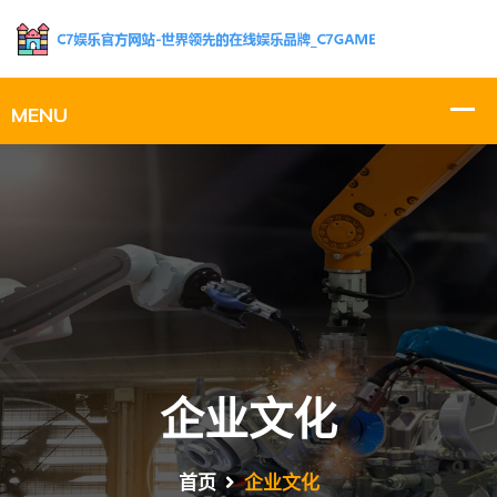
企业文化
首页
企业文化