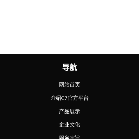
导航
网站首页
介绍C7官方平台
产品展示
企业文化
服务宗旨