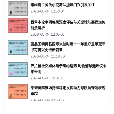
诺维奇主帅法尔克离队加盟门兴引发关注
2026-08-04 12:50:04
西甲本轮争四格局深度评估与关键球队赛程走势
前景解析
2026-08-04 12:05:05
蓝黑王朝再临国际米兰时隔十一年重夺意甲冠军
书写复兴史诗新篇章
2026-08-04 11:18:56
萨拉赫社交媒体暗示续约遇阻 利物浦球迷热议未
来去向
2026-08-04 10:37:15
莱诺英超赛场持续稳定发挥助力球队防守端表现
卓越
2026-08-04 09:53:52