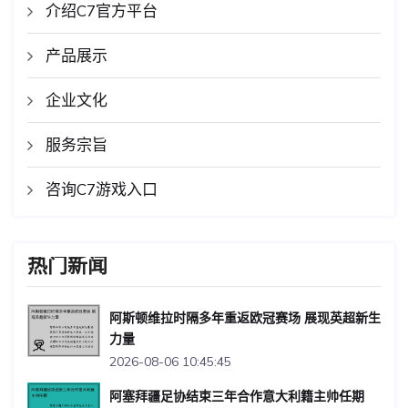
介绍C7官方平台
产品展示
企业文化
服务宗旨
咨询C7游戏入口
热门新闻
阿斯顿维拉时隔多年重返欧冠赛场 展现英超新生
力量
2026-08-06 10:45:45
阿塞拜疆足协结束三年合作意大利籍主帅任期