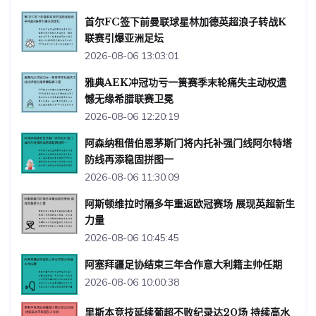
首尔FC签下前曼联球星林加德英超浪子转战K
联赛引爆亚洲足坛
2026-08-06 13:03:01
雅典AEK冲冠功亏一篑赛季末轮痛失主动权遗
憾无缘希腊联赛卫冕
2026-08-06 12:20:19
阿森纳租借伯恩茅斯门将内托补强门线阿尔特塔
防线再添稳固拼图一
2026-08-06 11:30:09
阿斯顿维拉时隔多年重返欧冠赛场 展现英超新生
力量
2026-08-06 10:45:45
阿塞拜疆足协结束三年合作意大利籍主帅任期
2026-08-06 10:00:38
里斯本竞技延续葡超不败纪录达20场 持续高水