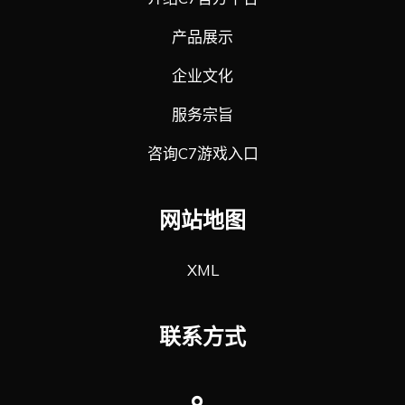
产品展示
企业文化
服务宗旨
咨询C7游戏入口
网站地图
XML
联系方式