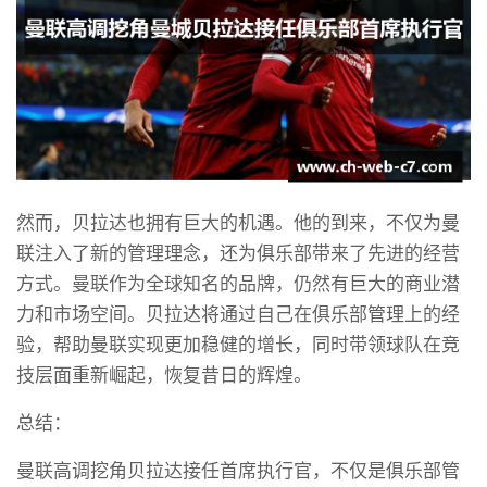
然而，贝拉达也拥有巨大的机遇。他的到来，不仅为曼
联注入了新的管理理念，还为俱乐部带来了先进的经营
方式。曼联作为全球知名的品牌，仍然有巨大的商业潜
力和市场空间。贝拉达将通过自己在俱乐部管理上的经
验，帮助曼联实现更加稳健的增长，同时带领球队在竞
技层面重新崛起，恢复昔日的辉煌。
总结：
曼联高调挖角贝拉达接任首席执行官，不仅是俱乐部管