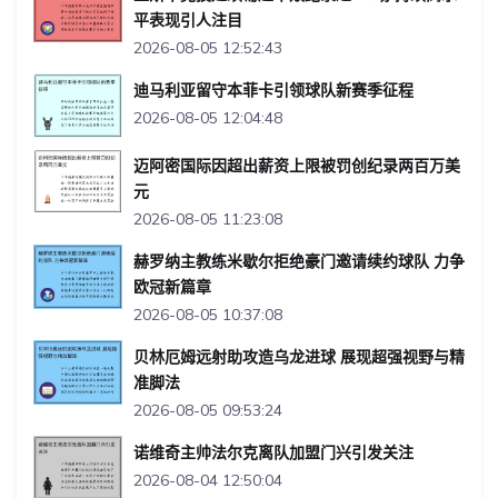
平表现引人注目
2026-08-05 12:52:43
迪马利亚留守本菲卡引领球队新赛季征程
2026-08-05 12:04:48
迈阿密国际因超出薪资上限被罚创纪录两百万美
元
2026-08-05 11:23:08
赫罗纳主教练米歇尔拒绝豪门邀请续约球队 力争
欧冠新篇章
2026-08-05 10:37:08
贝林厄姆远射助攻造乌龙进球 展现超强视野与精
准脚法
2026-08-05 09:53:24
诺维奇主帅法尔克离队加盟门兴引发关注
2026-08-04 12:50:04