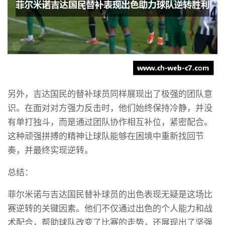
另外，吉达国民的替补球员同样展现出了极强的团队意
识。在面对对方强力反击时，他们始终保持冷静，并没
有单打独斗，而是通过团队协作相互补位，紧密配合。
这种顽强拼搏的精神让球队能够在困境中重新找回节
奏，并最终实现逆转。
总结：
菲尔米诺与吉达国民替补球员的出色表现无疑是这场比
赛逆转的关键因素。他们不仅通过出色的个人能力和战
术配合，帮助球队改变了比赛的走势，还展现出了坚强