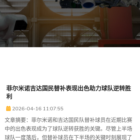
菲尔米诺吉达国民替补表现出色助力球队逆转胜
利
2026-04-16 11:07:55
文章摘要：菲尔米诺和吉达国民队替补球员在近期比赛
中的出色表现成为了球队逆转获胜的关键。尽管上半场
球队一度落后，但替补球员在下半场的关键时刻展现了