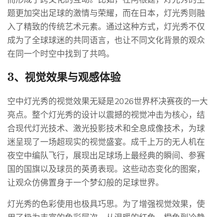
题更加突出足球的激情与荣耀，而在日本，灯光秀则融
入了精致的传统艺术元素。通过这种方式，灯光秀不仅
成为了全球球迷的共同语言，也让不同文化背景的观众
在同一个时空中找到了共鸣。
3、视觉效果与观感体验
空中灯光秀的视觉效果无疑是2026世界杯决赛夜的一大
亮点。整个灯光秀的设计以震撼的视觉冲击为核心，结
合现代灯光技术、激光投影技术和全息成像技术，为球
迷呈现了一场超现实的视觉盛宴。成千上万的无人机在
夜空中编队飞行，展现出足球场上最经典的瞬间、参赛
国的国旗以及球员的英勇表现。这些动态变化的图案，
让观众仿佛置身于一个梦幻般的足球世界。
灯光秀的色彩使用也极具巧思。为了增强视觉效果，使