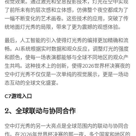
视觉效果。通过激光和全息投影技术，灯光在空中实现
了前所未有的层次感和立体感，仿佛整个夜空都成为了
一幅不断变化的艺术画卷。这些技术的应用，突破了传
统地面灯光秀的局限，带来了更为震撼的观感体验。
最后，人工智能的引入使得灯光秀的编排更加精确和流
畅。AI系统根据实时数据和观众反应，调整灯光的强度
和颜色，使每一场表演都能够与全球不同地区的观众产
生共鸣。这种技术上的创新，使得2026世界杯决赛夜的
空中灯光秀不仅仅是一次单纯的视觉展示，更是一场动
态互动的全球文化盛宴。
C7游戏入口
2、全球联动与协同合作
空中灯光秀的另一大亮点是全球范围内的联动与协同合
作。在2026年世界杯决赛的那一夜，多个国家和地区的