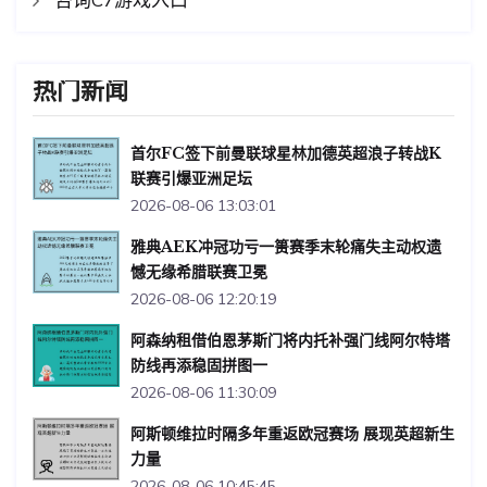
热门新闻
首尔FC签下前曼联球星林加德英超浪子转战K
联赛引爆亚洲足坛
2026-08-06 13:03:01
雅典AEK冲冠功亏一篑赛季末轮痛失主动权遗
憾无缘希腊联赛卫冕
2026-08-06 12:20:19
阿森纳租借伯恩茅斯门将内托补强门线阿尔特塔
防线再添稳固拼图一
2026-08-06 11:30:09
阿斯顿维拉时隔多年重返欧冠赛场 展现英超新生
力量
2026-08-06 10:45:45