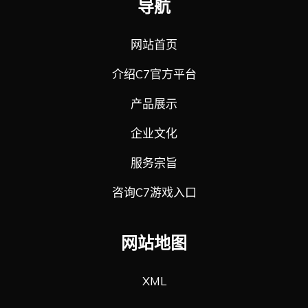
导航
网站首页
介绍C7官方平台
产品展示
企业文化
服务宗旨
咨询C7游戏入口
网站地图
XML