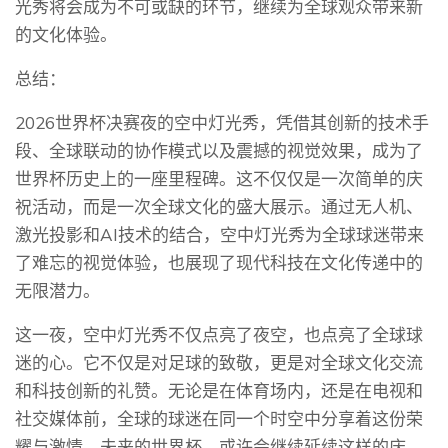
光秀将会成为不可或缺的环节，继续为全球观众带来新
的文化体验。
总结：
2026世界杯决赛夜的空中灯光秀，凭借其创新的技术手
段、全球联动的协作模式以及震撼的视觉效果，成为了
世界杯历史上的一座里程碑。这不仅仅是一次简单的庆
祝活动，而是一次全球文化的盛大展示。通过无人机、
激光投影和AI技术的结合，空中灯光秀为全球球迷带来
了难忘的视觉体验，也展现了现代科技在文化传递中的
无限潜力。
这一夜，空中灯光秀不仅点亮了夜空，也点亮了全球球
迷的心。它不仅是对足球的致敬，更是对全球文化交流
和科技创新的礼赞。无论是在体育场内，还是在电视和
社交媒体前，全球的球迷在同一个时空中分享着这份荣
耀与激情。未来的世界杯，或许会继续延续这样的庆