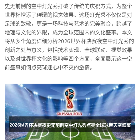
史无前例的空中灯光秀打破了传统的庆祝方式，为整个
世界杯增添了璀璨的视觉效果。这场灯光秀不仅仅是对
足球的致敬，更是一场科技与艺术的完美融合，跨越了
地理与文化的界限，成为全球范围内的文化盛事。本文
将从多个角度详细分析2026世界杯决赛夜空中灯光秀的
创新之处与意义，包括技术实现、全球联动、视觉效果
以及对世界杯文化的影响等四个方面，全面展示这一空
前盛事如何点亮球迷心中不灭的激情。