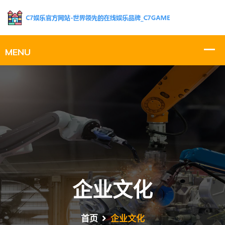
企业文化
首页
企业文化