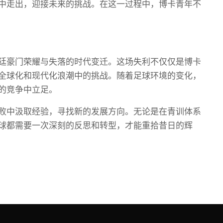
中走出，迎接未来的挑战。在这一过程中，博卡青年不
廷豪门荣耀与失落的时代变迁。这场失利不仅仅是博卡
全球化和现代化浪潮中的挑战。随着足球环境的变化，
的竞争中立足。
败中汲取经验，寻找新的发展方向。无论是在青训体系
球都需要一次深刻的反思和转型，才能重拾昔日的辉