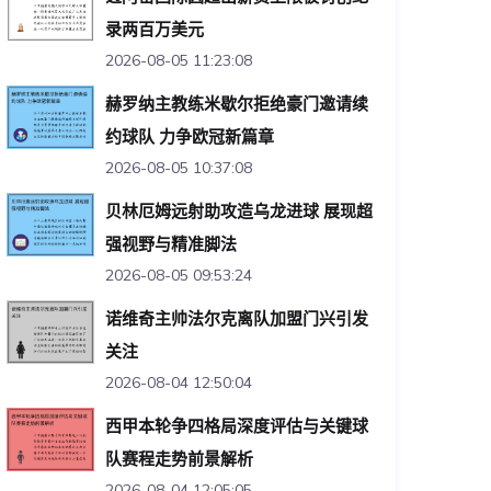
录两百万美元
2026-08-05 11:23:08
赫罗纳主教练米歇尔拒绝豪门邀请续
约球队 力争欧冠新篇章
2026-08-05 10:37:08
贝林厄姆远射助攻造乌龙进球 展现超
强视野与精准脚法
2026-08-05 09:53:24
诺维奇主帅法尔克离队加盟门兴引发
关注
2026-08-04 12:50:04
西甲本轮争四格局深度评估与关键球
队赛程走势前景解析
2026-08-04 12:05:05