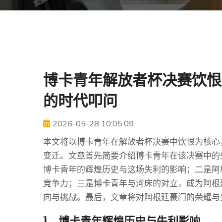
博卡青年解放者杯决赛饮恨
的时代叩问
2026-05-28 10:05:09
本文将以博卡青年在解放者杯决赛中饮恨为核心
变迁。文章首先简要介绍博卡青年在该决赛中的
博卡青年的辉煌历史与这场失利的影响；二是阿
竞争力；三是博卡青年与河床的对立，成为阿根
向与挑战。最后，文章将对阿根廷豪门的荣耀与
1、博卡青年辉煌历史与失利影响