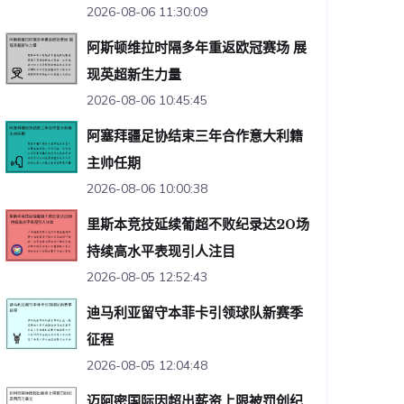
2026-08-06 11:30:09
阿斯顿维拉时隔多年重返欧冠赛场 展
现英超新生力量
2026-08-06 10:45:45
阿塞拜疆足协结束三年合作意大利籍
主帅任期
2026-08-06 10:00:38
里斯本竞技延续葡超不败纪录达20场
持续高水平表现引人注目
2026-08-05 12:52:43
迪马利亚留守本菲卡引领球队新赛季
征程
2026-08-05 12:04:48
迈阿密国际因超出薪资上限被罚创纪