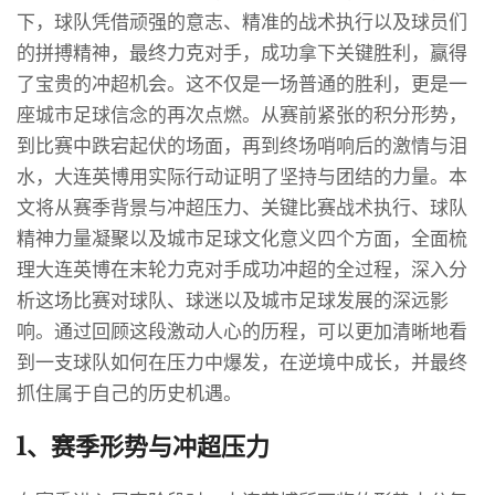
下，球队凭借顽强的意志、精准的战术执行以及球员们
的拼搏精神，最终力克对手，成功拿下关键胜利，赢得
了宝贵的冲超机会。这不仅是一场普通的胜利，更是一
座城市足球信念的再次点燃。从赛前紧张的积分形势，
到比赛中跌宕起伏的场面，再到终场哨响后的激情与泪
水，大连英博用实际行动证明了坚持与团结的力量。本
文将从赛季背景与冲超压力、关键比赛战术执行、球队
精神力量凝聚以及城市足球文化意义四个方面，全面梳
理大连英博在末轮力克对手成功冲超的全过程，深入分
析这场比赛对球队、球迷以及城市足球发展的深远影
响。通过回顾这段激动人心的历程，可以更加清晰地看
到一支球队如何在压力中爆发，在逆境中成长，并最终
抓住属于自己的历史机遇。
1、赛季形势与冲超压力