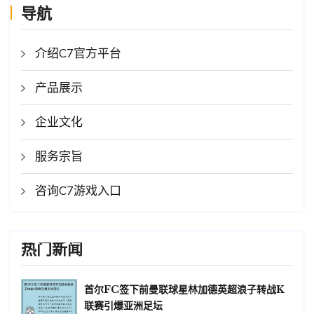
导航
介绍C7官方平台
产品展示
企业文化
服务宗旨
咨询C7游戏入口
热门新闻
首尔FC签下前曼联球星林加德英超浪子转战K
联赛引爆亚洲足坛