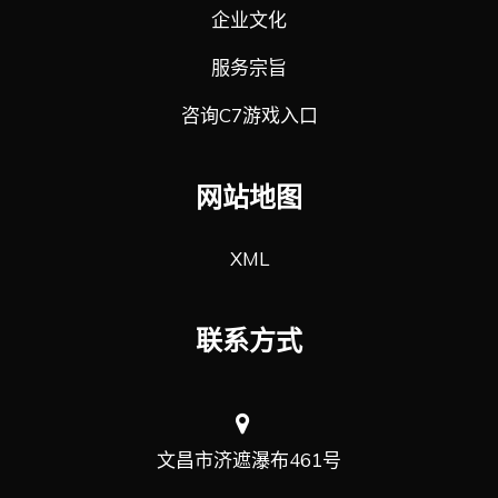
企业文化
服务宗旨
咨询C7游戏入口
网站地图
XML
联系方式
文昌市济遮瀑布461号