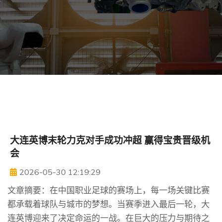
大连英博末轮力克对手成功冲超 赢得宝贵晋级机
会
2026-05-30 12:19:29
文章摘要：在中国职业足球的赛场上，每一场关键比赛
都承载着球队与城市的梦想。当赛季进入最后一轮，大
连英博迎来了决定命运的一战。在巨大的压力与期待之