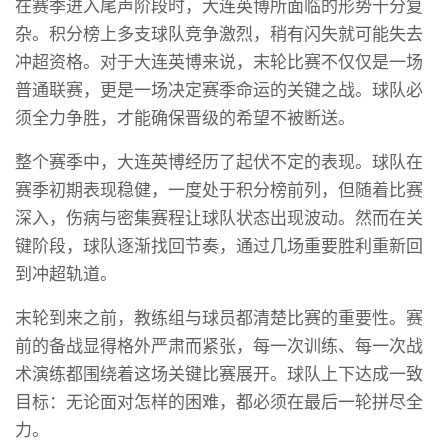
在赛季进入尾声阶段时，大连英博所面临的形势十分复
杂。积分榜上多支球队竞争激烈，稍有闪失就可能失去
冲超资格。对于大连英博来说，末轮比赛不仅仅是一场
普通联赛，更是一场决定赛季命运的关键之战。球队必
须全力争胜，才能确保晋级的希望不被断送。
整个赛季中，大连英博经历了起伏不定的表现。球队在
赛季初期表现稳健，一度处于积分榜前列，但随着比赛
深入，伤病与密集赛程让球队状态出现波动。然而在关
键阶段，球队逐渐找回节奏，通过几场重要胜利重新回
到冲超轨道。
末轮到来之前，教练组与球员都清楚比赛的重要性。赛
前的备战显得格外严肃而紧张，每一次训练、每一次战
术演练都围绕着这场关键比赛展开。球队上下达成一致
目标：无论面对怎样的困难，都必须在最后一轮拼尽全
力。