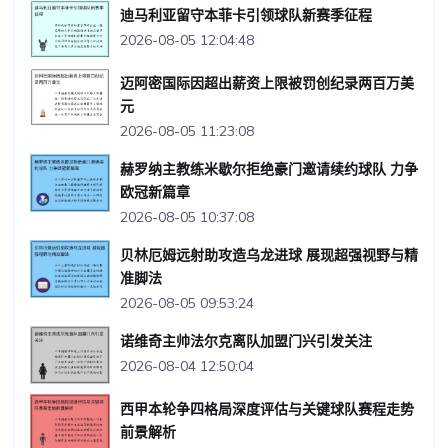
迪马利亚留守本菲卡引领球队新赛季征程
2026-08-05 12:04:48
迈阿密国际因超出薪资上限被罚创纪录两百万美
元
2026-08-05 11:23:08
赫罗纳主教练米歇尔拒绝豪门邀请续约球队 力争
欧冠新篇章
2026-08-05 10:37:08
贝林厄姆远射助攻造乌龙进球 展现超强视野与精
准脚法
2026-08-05 09:53:24
诺维奇主帅法尔克离队加盟门兴引发关注
2026-08-04 12:50:04
西甲本轮争四格局深度评估与关键球队赛程走势
前景解析