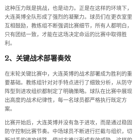
这种压力既是挑战，也是动力。正是在这样的环境下，
大连英博全队形成了强烈的凝聚力。球员们在更衣室里
互相鼓励，教练组不断强调比赛细节，所有人都明白，
只有团结一致，才能在这场决定命运的比赛中取得胜
利。
2、关键战术部署奏效
在末轮关键比赛中，大连英博的战术部署成为胜利的重
要基础。教练组针对对手特点进行了细致分析，从防守
阵型到进攻组织都制定了明确策略。球队在比赛中展现
出高度的战术纪律性，每一名球员都严格执行既定方
案。
比赛开始后，大连英博并没有急于进攻，而是通过稳固
防守控制比赛节奏。中场球员不断进行拦截与组织，切
断对手的进攻线路，使对方难以形成有效威胁。这样的