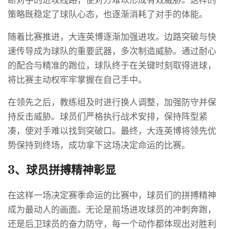
策略既稳定了球队心态，也逐渐消耗了对手的体能。
随着比赛推进，大连英博逐渐加强进攻。边路突破与快
速传导成为球队的重要武器，多次制造威胁。通过耐心
的配合与精准的跑位，球队终于在关键时刻取得进球，
将比赛主动权牢牢掌握在自己手中。
在领先之后，教练组及时进行换人调整，加强防守并保
持反击威胁。球员们严格执行战术安排，保持阵型紧
凑，使对手难以找到突破口。最终，大连英博将领先优
势保持到终场，成功拿下这场决定命运的比赛。
3、球员拼搏精神彰显
在这样一场决定赛季命运的比赛中，球员们的拼搏精神
成为最动人的画面。无论是前场进攻球员的冲刺奔跑，
还是后卫球员的奋力防守，每一个动作都体现出对胜利