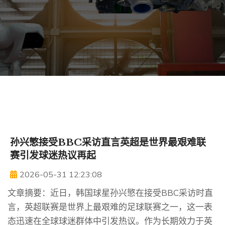
孙兴慜接受BBC采访直言英超是世界最艰难联
赛引发球迷热议再起
2026-05-31 12:23:08
文章摘要：近日，韩国球星孙兴慜在接受BBC采访时直
言，英超联赛是世界上最艰难的足球联赛之一，这一表
态迅速在全球球迷群体中引发热议。作为长期效力于英