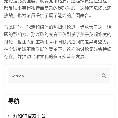
无论是比赛强度、联赛竞争格局，还是球员适应过程，
都反映出英超独特而复杂的足球生态。这种环境既充满
挑战，也为球员提供了展示能力的广阔舞台。
与此同时，球迷和媒体的热烈讨论进一步放大了这一话
题的影响力。孙兴慜的发言不仅引发了关于英超难度的
讨论，也让人们重新思考不同联赛之间的差异与魅力。
在全球足球不断发展的背景下，这样的讨论无疑会持续
存在，并推动足球文化的多元交流与发展。
导航
介绍C7官方平台