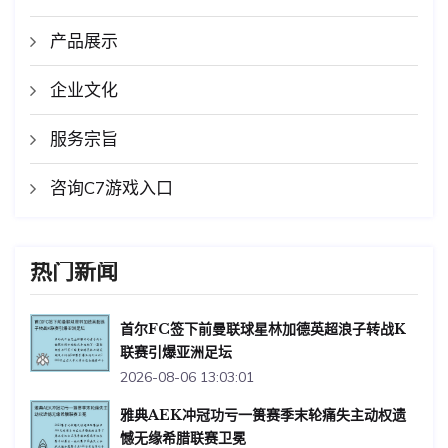
产品展示
企业文化
服务宗旨
咨询C7游戏入口
热门新闻
首尔FC签下前曼联球星林加德英超浪子转战K
联赛引爆亚洲足坛
2026-08-06 13:03:01
雅典AEK冲冠功亏一篑赛季末轮痛失主动权遗
憾无缘希腊联赛卫冕