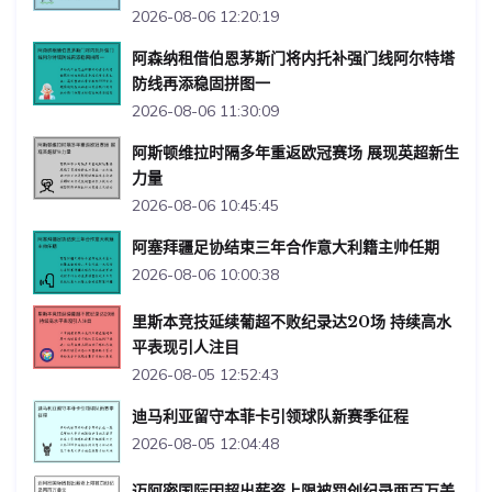
2026-08-06 12:20:19
阿森纳租借伯恩茅斯门将内托补强门线阿尔特塔
防线再添稳固拼图一
2026-08-06 11:30:09
阿斯顿维拉时隔多年重返欧冠赛场 展现英超新生
力量
2026-08-06 10:45:45
阿塞拜疆足协结束三年合作意大利籍主帅任期
2026-08-06 10:00:38
里斯本竞技延续葡超不败纪录达20场 持续高水
平表现引人注目
2026-08-05 12:52:43
迪马利亚留守本菲卡引领球队新赛季征程
2026-08-05 12:04:48
迈阿密国际因超出薪资上限被罚创纪录两百万美