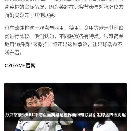
合英超的实际情况，因为英超在比赛节奏与对抗强度方
面确实领先于其他联赛。
也有球迷将这一观点与西甲、德甲、意甲等欧洲其他联
赛进行比较。他们认为，不同联赛各有特点，很难简单
地用“最艰难”来概括。但正是这种争论，让足球话题不
断升温。
C7GAME官网