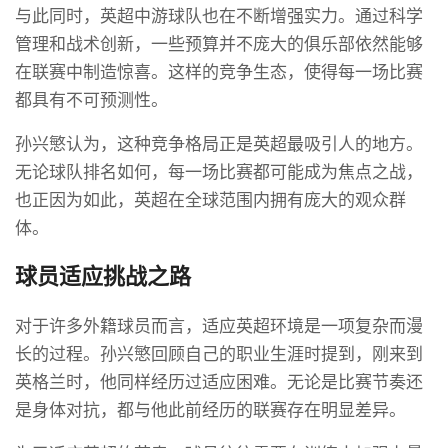
与此同时，英超中游球队也在不断增强实力。通过科学
管理和战术创新，一些预算并不庞大的俱乐部依然能够
在联赛中制造惊喜。这样的竞争生态，使得每一场比赛
都具有不可预测性。
孙兴慜认为，这种竞争格局正是英超最吸引人的地方。
无论球队排名如何，每一场比赛都可能成为焦点之战，
也正因为如此，英超在全球范围内拥有庞大的观众群
体。
球员适应挑战之路
对于许多外籍球员而言，适应英超环境是一项复杂而漫
长的过程。孙兴慜回顾自己的职业生涯时提到，刚来到
英格兰时，他同样经历过适应困难。无论是比赛节奏还
是身体对抗，都与他此前经历的联赛存在明显差异。