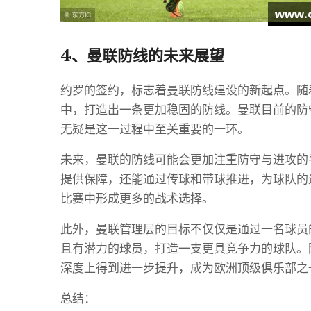
4、曼联防线的未来展望
约罗的签约，标志着曼联防线建设的新起点。随
中，打造出一条更加稳固的防线。曼联目前的防
无疑是这一过程中至关重要的一环。
未来，曼联的防线可能会更加注重防守与进攻的
提供保障，还能通过传球和带球推进，为球队的
比赛中形成更多的战术选择。
此外，曼联管理层的目标不仅仅是通过一名球员
且有潜力的球员，打造一支更具竞争力的球队。
深度上得到进一步提升，成为欧洲顶级俱乐部之
总结：