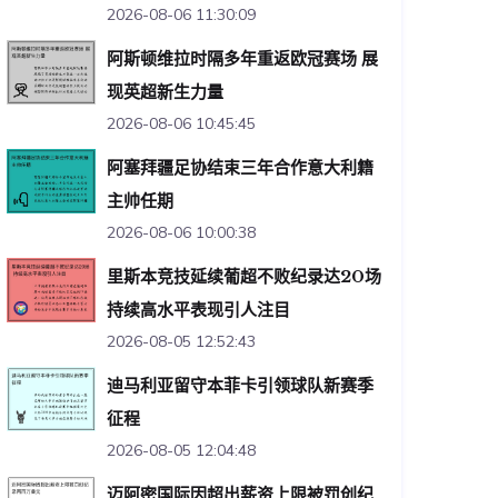
2026-08-06 11:30:09
阿斯顿维拉时隔多年重返欧冠赛场 展
现英超新生力量
2026-08-06 10:45:45
阿塞拜疆足协结束三年合作意大利籍
主帅任期
2026-08-06 10:00:38
里斯本竞技延续葡超不败纪录达20场
持续高水平表现引人注目
2026-08-05 12:52:43
迪马利亚留守本菲卡引领球队新赛季
征程
2026-08-05 12:04:48
迈阿密国际因超出薪资上限被罚创纪