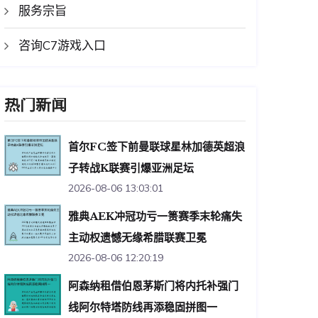
服务宗旨
咨询C7游戏入口
热门新闻
首尔FC签下前曼联球星林加德英超浪
子转战K联赛引爆亚洲足坛
2026-08-06 13:03:01
雅典AEK冲冠功亏一篑赛季末轮痛失
主动权遗憾无缘希腊联赛卫冕
2026-08-06 12:20:19
阿森纳租借伯恩茅斯门将内托补强门
线阿尔特塔防线再添稳固拼图一