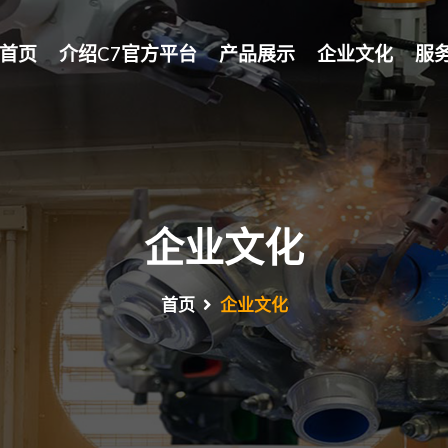
首页
介绍C7官方平台
产品展示
企业文化
服
企业文化
首页
企业文化