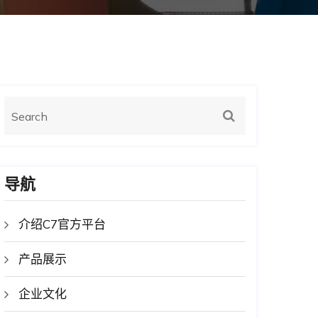
导航
介绍C7官方平台
产品展示
企业文化