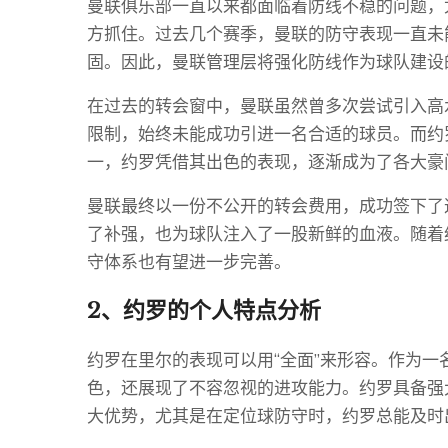
曼联俱乐部一直以来都面临着防线不稳的问题，
方抓住。过去几个赛季，曼联的防守表现一直未
固。因此，曼联管理层将强化防线作为球队建设
在过去的转会窗中，曼联虽然曾多次尝试引入高
限制，始终未能成功引进一名合适的球员。而约
一，约罗凭借其出色的表现，逐渐成为了各大豪
曼联最终以一份不公开的转会费用，成功签下了
了补强，也为球队注入了一股新鲜的血液。随着
守体系也有望进一步完善。
2、约罗的个人特点分析
约罗在里尔的表现可以用“全面”来形容。作为
色，还展现了不容忽视的进攻能力。约罗具备强
大优势，尤其是在定位球防守时，约罗总能及时