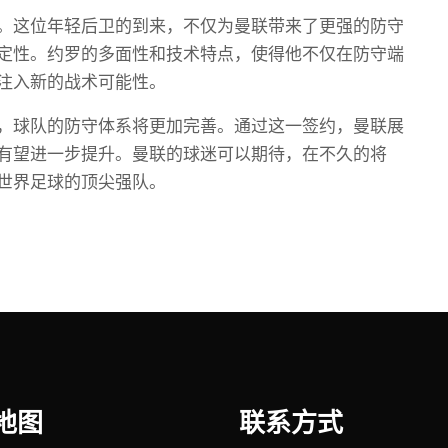
。这位年轻后卫的到来，不仅为曼联带来了更强的防守
定性。约罗的多面性和技术特点，使得他不仅在防守端
注入新的战术可能性。
，球队的防守体系将更加完善。通过这一签约，曼联展
有望进一步提升。曼联的球迷可以期待，在不久的将
世界足球的顶尖强队。
地图
联系方式