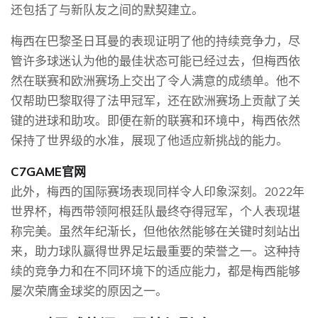
还包括了与新队友之间的默契建立。
梅西在巴黎圣日耳曼的表现证明了他的持续竞争力，尽
管许多球迷认为他的最佳状态可能已经过去，但梅西依
然在联赛和欧洲赛场上交出了令人满意的成绩单。他不
仅帮助巴黎取得了法甲冠军，还在欧洲赛场上贡献了关
键的进球和助攻。即便在新的联赛和环境中，梅西依然
保持了世界级的水准，展现了他适应新挑战的能力。
C7GAME官网
此外，梅西的国际赛场表现同样令人印象深刻。2022年
世界杯，梅西带领阿根廷队最终夺得冠军，个人表现堪
称完美。虽然年纪渐长，但他依然能够在关键时刻站出
来，助力球队赢得世界足坛最重要的荣誉之一。这种持
续的竞争力和在不同环境下的适应能力，都是梅西能够
屡次荣膺金球奖的原因之一。