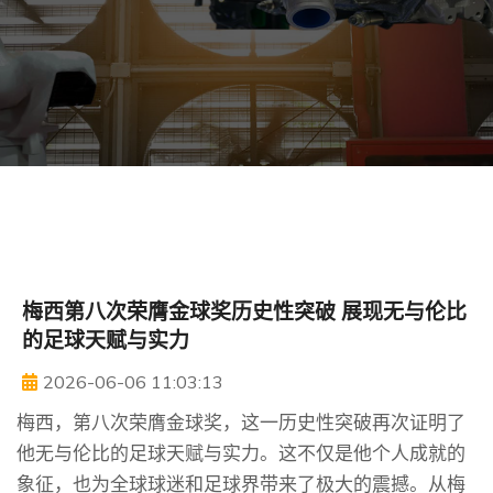
梅西第八次荣膺金球奖历史性突破 展现无与伦比
的足球天赋与实力
2026-06-06 11:03:13
梅西，第八次荣膺金球奖，这一历史性突破再次证明了
他无与伦比的足球天赋与实力。这不仅是他个人成就的
象征，也为全球球迷和足球界带来了极大的震撼。从梅