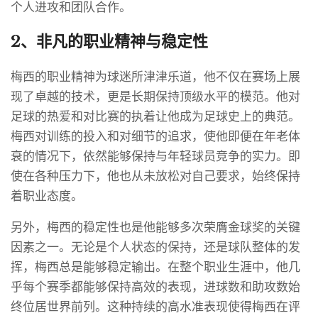
个人进攻和团队合作。
2、非凡的职业精神与稳定性
梅西的职业精神为球迷所津津乐道，他不仅在赛场上展
现了卓越的技术，更是长期保持顶级水平的模范。他对
足球的热爱和对比赛的执着让他成为足球史上的典范。
梅西对训练的投入和对细节的追求，使他即便在年老体
衰的情况下，依然能够保持与年轻球员竞争的实力。即
使在各种压力下，他也从未放松对自己要求，始终保持
着职业态度。
另外，梅西的稳定性也是他能够多次荣膺金球奖的关键
因素之一。无论是个人状态的保持，还是球队整体的发
挥，梅西总是能够稳定输出。在整个职业生涯中，他几
乎每个赛季都能够保持高效的表现，进球数和助攻数始
终位居世界前列。这种持续的高水准表现使得梅西在评