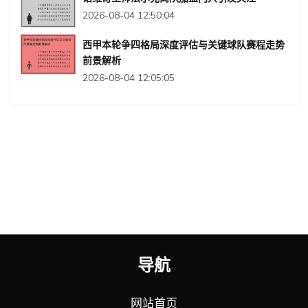
2026-08-04 12:50:04
西甲本轮争四格局深度评估与关键球队赛程走势
前景解析
2026-08-04 12:05:05
导航
网站首页