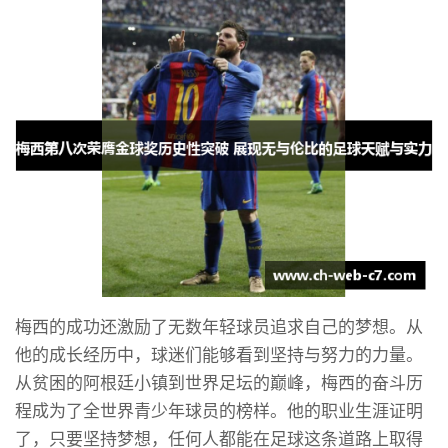
梅西的成功还激励了无数年轻球员追求自己的梦想。从
他的成长经历中，球迷们能够看到坚持与努力的力量。
从贫困的阿根廷小镇到世界足坛的巅峰，梅西的奋斗历
程成为了全世界青少年球员的榜样。他的职业生涯证明
了，只要坚持梦想，任何人都能在足球这条道路上取得