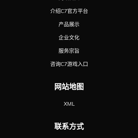
介绍C7官方平台
产品展示
企业文化
服务宗旨
咨询C7游戏入口
网站地图
XML
联系方式