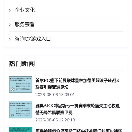
企业文化
服务宗旨
咨询C7游戏入口
热门新闻
首尔FC签下前曼联球星林加德英超浪子转战K
联赛引爆亚洲足坛
2026-08-06 13:03:01
雅典AEK冲冠功亏一篑赛季末轮痛失主动权遗
憾无缘希腊联赛卫冕
2026-08-06 12:20:19
阿森纳租借伯恩茅斯门将内托补强门线阿尔特塔