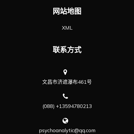
网站地图
XML
联系方式
文昌市济遮瀑布461号
(088) +13594780213
psychoanalytic@qq.com