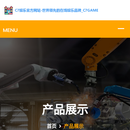
产品展示
首页
产品展示