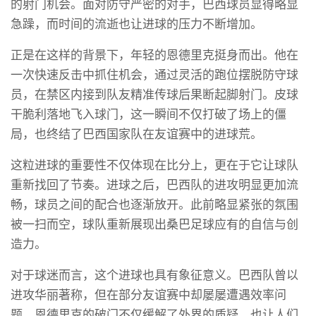
的射门机会。面对防守严密的对手，巴西球员显得略显
急躁，而时间的流逝也让进球的压力不断增加。
正是在这样的背景下，年轻的恩德里克挺身而出。他在
一次快速反击中抓住机会，通过灵活的跑位摆脱防守球
员，在禁区内接到队友精准传球后果断起脚射门。皮球
干脆利落地飞入球门，这一瞬间不仅打破了场上的僵
局，也终结了巴西国家队在友谊赛中的进球荒。
这粒进球的重要性不仅体现在比分上，更在于它让球队
重新找回了节奏。进球之后，巴西队的进攻明显更加流
畅，球员之间的配合也逐渐放开。此前略显紧张的氛围
被一扫而空，球队重新展现出桑巴足球应有的自信与创
造力。
对于球迷而言，这个进球也具有象征意义。巴西队曾以
进攻华丽著称，但在部分友谊赛中却屡屡遭遇效率问
题。恩德里克的破门不仅缓解了外界的质疑，也让人们