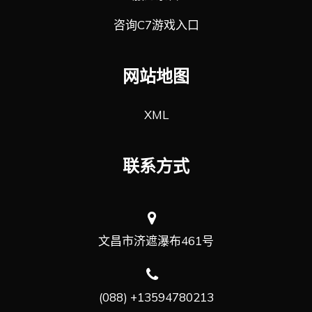
咨询C7游戏入口
网站地图
XML
联系方式
文昌市济遮瀑布461号
(088) +13594780213