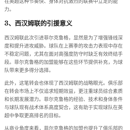
在英超这种节奏快、身体对抗激烈的联赛中立足的能
力。
3、西汉姆联的引援意义
西汉姆联此次引进菲尔克鲁格，显然是为了增强锋线深
度和提升进攻威胁。球队在上赛季的攻击力表现中存在
不稳定问题，尤其在面对高强度防守时缺乏有效终结手
段。菲尔克鲁格的加盟能够在这些环节提供补充，为球
队带来更多得分选择。
此外，这笔转会也体现了西汉姆联的战略眼光。俱乐部
在转会市场上不仅追求短期效益，更注重球员综合素质
和长期发展潜力。菲尔克鲁格的经验、技术和身体条件
与球队现有战术体系高度契合，这有助于实现球队在英
超中争取更高排名的目标。
从商业角度来看，菲尔克鲁格的加盟也提升了俱乐部的