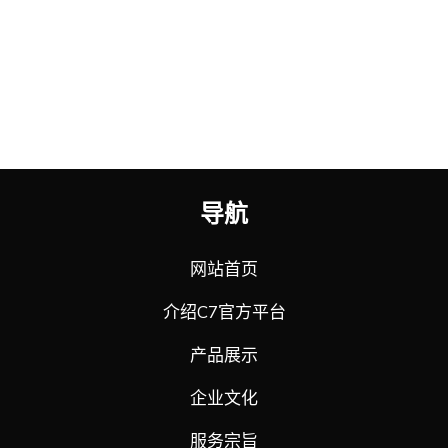
导航
网站首页
介绍C7官方平台
产品展示
企业文化
服务宗旨