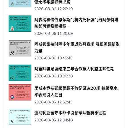
憾无缘希腊联赛卫冕
2026-08-06 12:20:19
阿森纳租借伯恩茅斯门将内托补强门线阿尔特塔
防线再添稳固拼图一
2026-08-06 11:30:09
阿斯顿维拉时隔多年重返欧冠赛场 展现英超新生
力量
2026-08-06 10:45:45
阿塞拜疆足协结束三年合作意大利籍主帅任期
2026-08-06 10:00:38
里斯本竞技延续葡超不败纪录达20场 持续高水
平表现引人注目
2026-08-05 12:52:43
迪马利亚留守本菲卡引领球队新赛季征程
2026-08-05 12:04:48