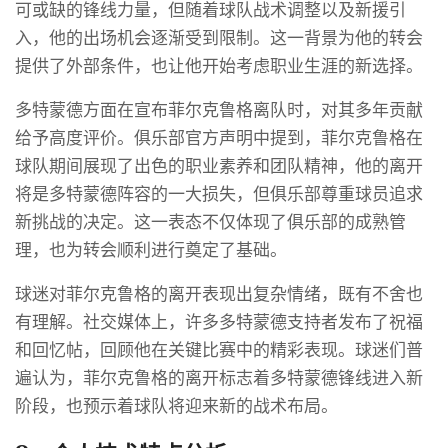
可或缺的锋线力量，但随着球队战术调整以及新援引
入，他的出场机会逐渐受到限制。这一背景为他的转会
提供了外部条件，也让他开始考虑职业生涯的新选择。
多特蒙德方面在宣布菲尔克鲁格离队时，对其多年贡献
给予高度评价。俱乐部官方声明中提到，菲尔克鲁格在
球队期间展现了出色的职业素养和团队精神，他的离开
将是多特蒙德阵容的一大损失，但俱乐部尊重球员追求
新挑战的决定。这一表态不仅体现了俱乐部的成熟管
理，也为转会顺利进行奠定了基础。
球迷对菲尔克鲁格的离开表现出复杂情绪，既有不舍也
有理解。社交媒体上，许多多特蒙德支持者发布了祝福
和回忆帖，回顾他在关键比赛中的精彩表现。球迷们普
遍认为，菲尔克鲁格的离开标志着多特蒙德锋线进入新
阶段，也预示着球队将迎来新的战术布局。