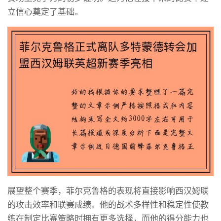
立信心奠定了基础。
展望整个赛季，菲尔克鲁格的表现将直接影响西汉姆联
的攻击效率和联赛成绩。他的战术多样性和稳定性使教
练在制定比赛策略时拥有更多选择，而他的得分能力也