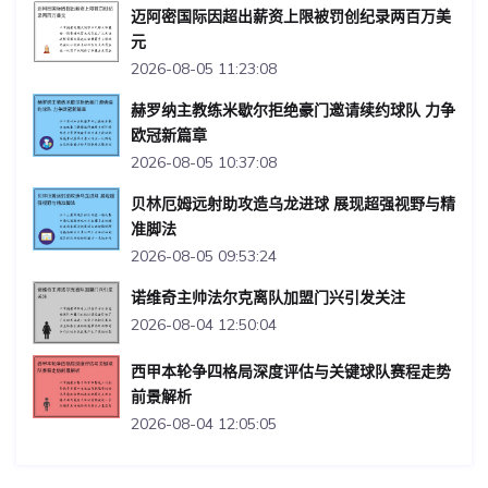
迈阿密国际因超出薪资上限被罚创纪录两百万美
元
2026-08-05 11:23:08
赫罗纳主教练米歇尔拒绝豪门邀请续约球队 力争
欧冠新篇章
2026-08-05 10:37:08
贝林厄姆远射助攻造乌龙进球 展现超强视野与精
准脚法
2026-08-05 09:53:24
诺维奇主帅法尔克离队加盟门兴引发关注
2026-08-04 12:50:04
西甲本轮争四格局深度评估与关键球队赛程走势
前景解析
2026-08-04 12:05:05