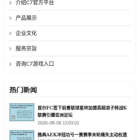
介绍C7官方平台
产品展示
企业文化
服务宗旨
咨询C7游戏入口
热门新闻
首尔FC签下前曼联球星林加德英超浪子转战K
联赛引爆亚洲足坛
2026-08-06 13:03:01
雅典AEK冲冠功亏一篑赛季末轮痛失主动权遗