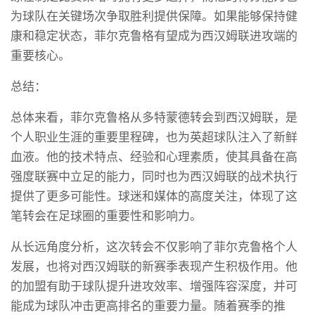
为球队在关键场次争取胜利提供保障。如果能够保持健
康和稳定状态，菲尔克鲁格有望成为西汉姆联进攻端的
重要核心。
总结：
总体来看，菲尔克鲁格从多特蒙德转会到西汉姆联，是
个人职业生涯的重要里程碑，也为英超球队注入了新鲜
血液。他的技术特点、经验和心理素质，使其具备在高
强度联赛中立足的能力，同时也为西汉姆联的战术执行
提供了更多可能性。球迷和媒体的高度关注，体现了这
笔转会在足球圈的重要性和影响力。
从长远角度分析，这次转会不仅影响了菲尔克鲁格个人
发展，也将对西汉姆联的新赛季表现产生积极作用。他
的加盟有助于球队提升进攻效率、增强阵容深度，并可
能成为球队冲击更高排名的重要力量。随着赛季的推