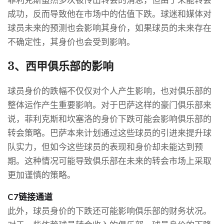
成功，反而导致他在市场中的估值下跌。球迷和媒体对
球员未来的预测也会影响其身价，如果球员的未来存在
不确定性，其身价也会受到影响。
3、西甲俱乐部的影响
球员身价的跌幅不仅仅对个人产生影响，也对俱乐部的
整体运作产生重要影响。对于巴萨这样的豪门俱乐部来
说，菲利克斯和坎塞洛的身价下跌可能会影响俱乐部的
转会策略。巴萨本来计划通过这些球员的引进来提升球
队实力，但如今这些球员的表现和身价却未能达到预
期。这种情况可能导致俱乐部在未来的转会市场上采取
更加谨慎的策略。
C7链接通道
此外，球员身价的下跌还可能影响俱乐部的财务状况。