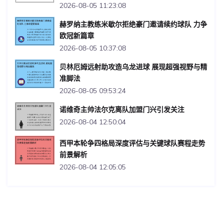
2026-08-05 11:23:08
赫罗纳主教练米歇尔拒绝豪门邀请续约球队 力争
欧冠新篇章
2026-08-05 10:37:08
贝林厄姆远射助攻造乌龙进球 展现超强视野与精
准脚法
2026-08-05 09:53:24
诺维奇主帅法尔克离队加盟门兴引发关注
2026-08-04 12:50:04
西甲本轮争四格局深度评估与关键球队赛程走势
前景解析
2026-08-04 12:05:05