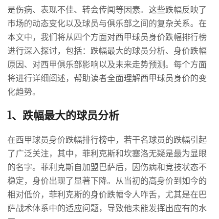
是伤病、表现不佳、转会传闻等因素。这些跌幅反映了
市场的动态变化以及球员与俱乐部之间的复杂关系。在
本文中，我们将从四个方面对西甲球员身价跌幅排行榜
进行深入探讨，包括：跌幅最大的球员分析、身价跌幅
原因、对西甲俱乐部影响以及未来走势预测。每个方面
将进行详细阐述，帮助读者全面理解西甲球员身价的变
化趋势。
1、跌幅最大的球员分析
在西甲球员身价跌幅排行榜中，若干名球员的跌幅引起
了广泛关注，其中，菲利克斯和坎塞洛无疑是最为显眼
的名字。菲利克斯自加盟巴萨后，因伤病和竞技状态不
稳定，身价出现了显著下降。从当初的高身价到如今的
相对低价，菲利克斯的身价跌幅令人咋舌，尤其是在巴
萨战术体系中的适应问题，导致他未能发挥出应有的水