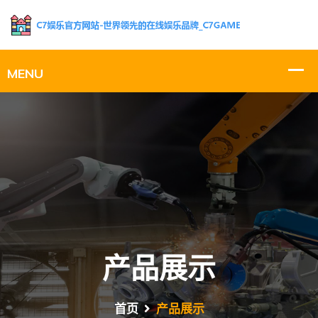
产品展示
首页
产品展示