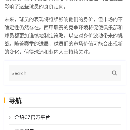
影响了这些球员的身价走向。
未来，球员的表现将继续影响他们的身价，但市场的不
确定性仍然存在。西甲联赛的竞争环境将促使俱乐部和
球员都更加谨慎地制定策略，以应对身价波动带来的挑
战。随着赛季的进展，球员们的市场价值可能会出现新
的变化，值得球迷和业内人士持续关注。
导航
介绍C7官方平台