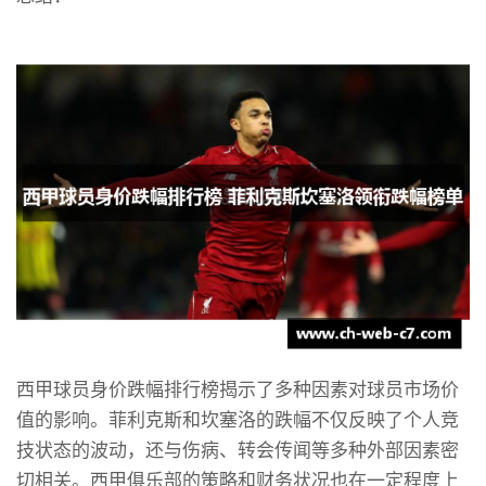
西甲球员身价跌幅排行榜揭示了多种因素对球员市场价
值的影响。菲利克斯和坎塞洛的跌幅不仅反映了个人竞
技状态的波动，还与伤病、转会传闻等多种外部因素密
切相关。西甲俱乐部的策略和财务状况也在一定程度上