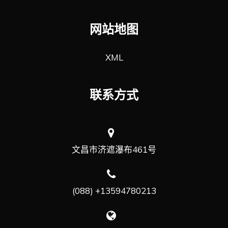
网站地图
XML
联系方式
文昌市济遮瀑布461号
(088) +13594780213