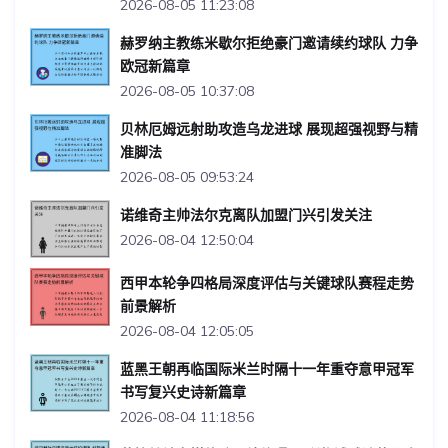
2026-08-05 11:23:08
赫罗纳主教练米歇尔拒绝豪门邀请续约球队 力争
欧冠新篇章
2026-08-05 10:37:08
贝林厄姆远射助攻造乌龙进球 展现超强视野与精
准脚法
2026-08-05 09:53:24
诺维奇主帅法尔克离队加盟门兴引发关注
2026-08-04 12:50:04
西甲本轮争四格局深度评估与关键球队赛程走势
前景解析
2026-08-04 12:05:05
蓝黑王朝再临国际米兰时隔十一年重夺意甲冠军
书写复兴史诗新篇章
2026-08-04 11:18:56