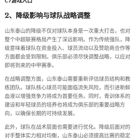
C7游戏入口
2、降级影响与球队战略调整
山东泰山的降级不仅对球队本身是一次重大打击，也对
整个中超联赛格局产生了深远影响。作为传统强队，降
级意味着球队在资金投入、球员流动以及赞助商合作等
方面都会受到限制。俱乐部必须尽快调整战略，以应对
即将到来的中甲赛季。
在战略调整方面，山东泰山需要重新评估球员结构和教
练团队。球队核心球员可能面临流失风险，而引进新鲜
血液以增强竞争力将成为首要任务。同时，青训体系的
建设和年轻球员的培养也将成为俱乐部的重要战略方
向，以确保长期的可持续发展。
此外，球队在战术层面也需要进行优化。降级后面对的
对手整体实力相对均衡，山东泰山必须提高比赛的稳定