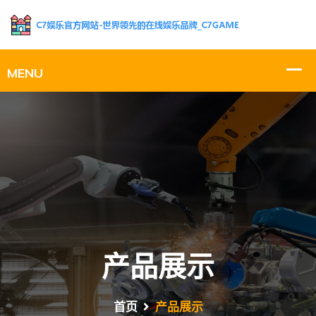
产品展示
首页
产品展示