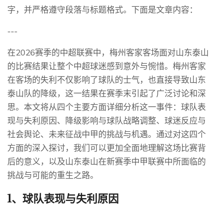
字，并严格遵守段落与标题格式。下面是文章内容：
---
在2026赛季的中超联赛中，梅州客家客场面对山东泰山
的比赛结果让整个中超球迷感到意外与惋惜。梅州客家
在客场的失利不仅影响了球队的士气，也直接导致山东
泰山队的降级，这一结果在赛季末引起了广泛讨论和深
思。本文将从四个主要方面详细分析这一事件：球队表
现与失利原因、降级影响与球队战略调整、球迷反应与
社会舆论、未来征战中甲的挑战与机遇。通过对这四个
方面的深入探讨，我们可以更加全面地理解这场比赛背
后的意义，以及山东泰山在新赛季中甲联赛中所面临的
挑战与可能的重生之路。
1、球队表现与失利原因