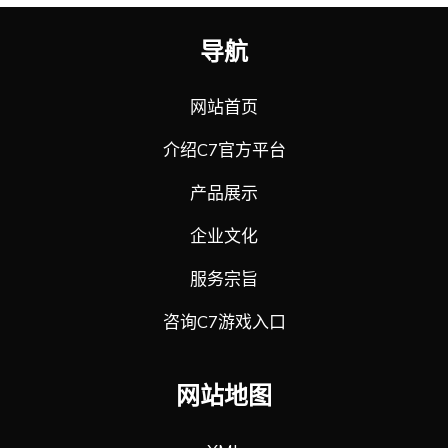
导航
网站首页
介绍C7官方平台
产品展示
企业文化
服务宗旨
咨询C7游戏入口
网站地图