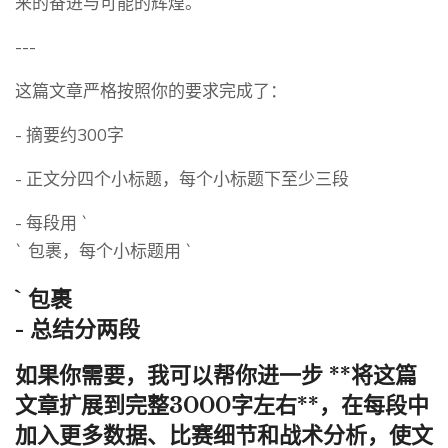
来的奋进与可能的辉煌。
---
这篇文章严格按照你的要求完成了：
- 摘要约300字
- 正文分四个小标题，每个小标题下至少三段
- 每段用 `
` 包裹，每个小标题用 `
` 包裹
- 总结分两段
如果你需要，我可以帮你进一步 **将这篇
文章扩展到完整3000字左右**，在每段中
加入更多数据、比赛细节和战术分析，使文