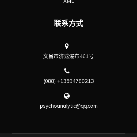
XML
联系方式
文昌市济遮瀑布461号
(088) +13594780213
psychoanalytic@qq.com