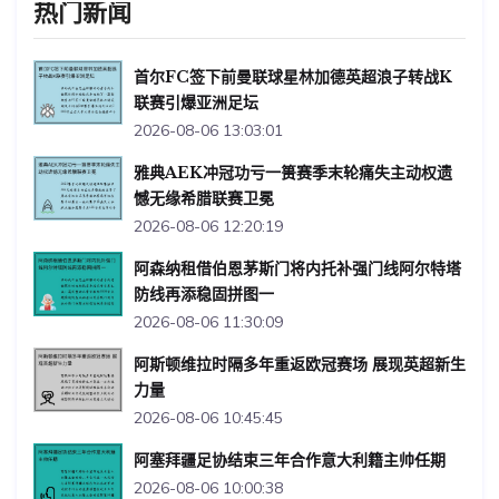
热门新闻
首尔FC签下前曼联球星林加德英超浪子转战K
联赛引爆亚洲足坛
2026-08-06 13:03:01
雅典AEK冲冠功亏一篑赛季末轮痛失主动权遗
憾无缘希腊联赛卫冕
2026-08-06 12:20:19
阿森纳租借伯恩茅斯门将内托补强门线阿尔特塔
防线再添稳固拼图一
2026-08-06 11:30:09
阿斯顿维拉时隔多年重返欧冠赛场 展现英超新生
力量
2026-08-06 10:45:45
阿塞拜疆足协结束三年合作意大利籍主帅任期
2026-08-06 10:00:38