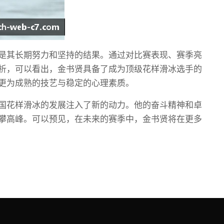
是其长期努力和坚持的结果。通过对比赛表现、赛季亮
析，可以看出，金书贤具备了成为顶级花样滑冰选手的
更为成熟的技艺与稳定的心理素质。
国花样滑冰的发展注入了新的动力。他的奋斗精神和卓
攀高峰。可以预见，在未来的赛季中，金书贤将在更多