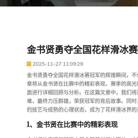
金书贤勇夺全国花样滑冰赛
2025-11-27 11:09:29
金书贤勇夺全国花样滑冰赛冠军的辉煌瞬间，不
章将从金书贤在比赛中的精彩表现、赛季的高光
面进行详细回顾与分析。在这篇文章中，我们将
难，最终力压群雄，荣获冠军的背后故事。同时
的技艺与成熟的心理状态，成为了花样滑冰界的
1、金书贤在比赛中的精彩表现