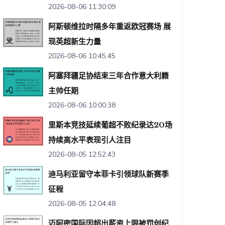
2026-08-06 11:30:09
阿斯顿维拉时隔多年重返欧冠赛场 展
现英超新生力量
2026-08-06 10:45:45
阿塞拜疆足协结束三年合作意大利籍
主帅任期
2026-08-06 10:00:38
里斯本竞技延续葡超不败纪录达20场
持续高水平表现引人注目
2026-08-05 12:52:43
迪马利亚留守本菲卡引领球队新赛季
征程
2026-08-05 12:04:48
迈阿密国际因超出薪资上限被罚创纪