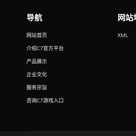
导航
网站
网站首页
XML
介绍C7官方平台
产品展示
企业文化
服务宗旨
咨询C7游戏入口