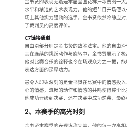
金书贤的表现无疑是本届全国花样滑冰赛的一大
水平和精湛的艺术表现力。他的短节目开场便以
场上其他实力强劲的选手，金书贤依然冷静应对
了裁判员的高度评价。
C7链接通道
自由滑部分则是金书贤的致胜法宝。他的自由滑
其在连续的跳跃动作与旋转中，金书贤展示了极
他对比赛音乐的诠释也令在场观众为之一振，能
表达方面的深厚功力。
最令人印象深刻的是金书贤在比赛中的情感投入
心的情感，流畅的动作和情感的共鸣使得整个比
他成功晋级到决赛，还在决赛中成功逆袭，最终
2、本赛季的高光时刻
金书贤本赛季的表现堪称完美，他的每一次亮相