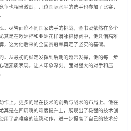
竞争也相当激烈，几位国际水平的选手也参加了比赛，
。
现。尽管面临不同国家选手的挑战，金书贤依然在多个
尤其是在欧洲杯和亚洲花样滑冰锦标赛中，他凭借高难
牌，这为他后来的全国赛冠军奠定了坚实的基础。
的。从最初的稳定发挥到后期的超常发挥，他的每一步
心理素质表现，让人印象深刻。面对强大的对手和压
。
动作上，更多的是在技术的创新与战术的布局上。他在
尤其是在四周跳的难度提升上，展现出了极强的技术创
使用了高难度的连跳动作，进一步提高了自己的技术分