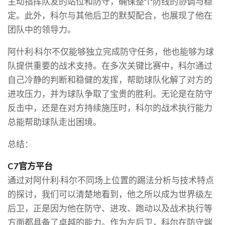
主动指挥队友的站位和防守，确保整个防线的协调与稳
定。此外，科尔与其他后卫的默契配合，也展现了他在
团队中的领导力。
阿什利·科尔不仅能够独立完成防守任务，他也能够为球
队提供重要的战术支持。在多次关键比赛中，科尔通过
自己冷静的判断和稳健的发挥，帮助球队化解了对方的
进攻压力，并为球队争取了宝贵的胜利。无论是在防守
反击中，还是在对方持续施压时，科尔的战术执行能力
总能帮助球队走出困境。
总结：
C7官方平台
通过对阿什利·科尔不同场上位置的踢法分析与技术特点
的探讨，我们可以清楚地看到，他之所以成为世界级左
后卫，正是因为他在防守、进攻、跑动以及战术执行等
方面都具备了卓越的能力。作为左后卫，科尔在防守端