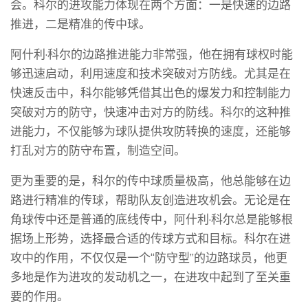
会。科尔的进攻能力体现在两个方面：一是快速的边路
推进，二是精准的传中球。
阿什利·科尔的边路推进能力非常强，他在拥有球权时能
够迅速启动，利用速度和技术突破对方防线。尤其是在
快速反击中，科尔能够凭借其出色的爆发力和控制能力
突破对方的防守，快速冲击对方的防线。科尔的这种推
进能力，不仅能够为球队提供攻防转换的速度，还能够
打乱对方的防守布置，制造空间。
更为重要的是，科尔的传中球质量极高，他总能够在边
路进行精准的传球，帮助队友创造进攻机会。无论是在
角球传中还是普通的底线传中，阿什利·科尔总是能够根
据场上形势，选择最合适的传球方式和目标。科尔在进
攻中的作用，不仅仅是一个“防守型”的边路球员，他更
多地是作为进攻的发动机之一，在进攻中起到了至关重
要的作用。