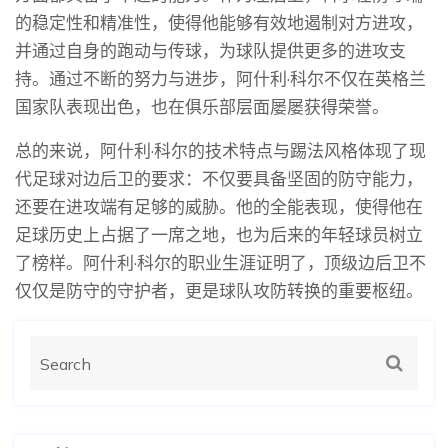
的稳定性和精准性，使得他能够有效地遏制对方进攻，
并通过自身的跑动与传球，为球队提供更多的进攻支
持。通过不断的努力与进步，阿什利·科尔不仅在英格兰
国家队表现出色，也在俱乐部层面屡屡获得荣誉。
总的来说，阿什利·科尔的技术特点与踢法风格体现了现
代足球对边后卫的要求：不仅要具备坚固的防守能力，
还要在进攻端有足够的威胁。他的全能表现，使得他在
足球历史上占据了一席之地，也为后来的年轻球员树立
了榜样。阿什利·科尔的职业生涯证明了，顶级边后卫不
仅仅是防守的守护者，更是球队攻防转换的重要枢纽。