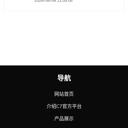
2026-08-04 12:05:05
导航
网站首页
介绍C7官方平台
产品展示