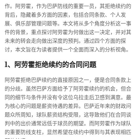
作。阿劳霍，作为巴萨防线的重要一员，其拒绝续约的
背后，隐藏着多方面的因素，包括合同条款、个人发
展、俱乐部管理问题等。本文将从多个角度分析这一事
件的背景，重点探讨阿劳霍为何做出这一决定，并对其
未来的转会走向做出深度的预判。通过四个方面的探
讨，本文旨在为读者提供一个全面而深入的分析视角。
1、阿劳霍拒绝续约的合同问题
阿劳霍拒绝巴萨续约的直接原因之一，便是合同条款上
的分歧。虽然巴萨方面给予了阿劳霍续约的机会，但合
同的细节与条件并没有令这位乌拉圭后卫感到满意。最
为核心的问题是薪资待遇的差异。巴萨近年来的财政问
题众所周知，球队薪资结构受限，这导致他们在合同谈
判中的出价通常远低于球员的期望。而阿劳霍作为球队
的重要防线支柱，显然希望在续约中得到与其表现相匹