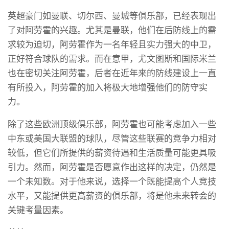
英超豪门如曼联、切尔西、曼城等俱乐部，已经表现出
了对阿劳霍的兴趣。尤其是曼联，他们在后防线上的需
求较为迫切，阿劳霍作为一名年轻且实力强大的中卫，
正好符合球队的需求。而在意甲，尤文图斯和国际米兰
也在密切关注阿劳霍，后者在近年来的防线建设上一直
有所投入，阿劳霍的加入将极大地增强他们的防守实
力。
除了这些欧洲顶级俱乐部，阿劳霍也可能考虑加入一些
中东或美国大联盟的球队，尽管这些联赛的竞争力相对
较低，但它们所提供的薪资待遇和生活质量可能更具吸
引力。然而，阿劳霍是否愿意作出这样的决定，仍然是
一个未知数。对于他来说，选择一个既能提高个人竞技
水平，又能提供更高薪资的俱乐部，将是他未来转会的
关键考量因素。