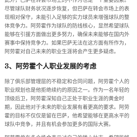
尽管球队财务状况逐步恢复，但巴萨在转会市场上的表
现相对保守，未能引入足够的实力球员来增强球队的整
体竞争力。阿劳霍作为球队的防线核心，显然希望球队
能够在引援方面做出更多努力，确保未来能够在国内外
赛事中保持竞争力。如果巴萨无法在这方面有所作为，
阿劳霍对自己未来的职业生涯将会产生更多疑虑。
3、阿劳霍个人职业发展的考虑
除了俱乐部管理层的不稳定和合同问题，阿劳霍个人的
职业规划也是他拒绝续约的原因之一。作为一名年轻的
顶级后卫，阿劳霍深知自己正处于职业生涯的黄金时
期，因此他对于未来的职业发展有着更高的要求。阿劳
霍的目标不仅仅是留在巴萨，他希望能够在更高水平的
球队中竞争，并且有机会参加更多的国际大赛。