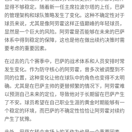
显得不够稳定。随着新一任主席拉波尔塔的上任，巴萨
的管理架构和球队策略发生了变化。这种不确定性对于
球员来说，尤其是像阿劳霍这样正值巅峰的年轻球员，
显然是一个巨大的风险。阿劳霍是否能够在未来的巴萨
体系中得到稳定的保障，这也是他在做出续约决策时需
要考虑的重要因素。
在过去的几个赛季中，巴萨的战术体系和人员安排时常
发生变化。作为防守核心的阿劳霍，曾多次被调整到不
同的位置，这种变化让他在球队中的角色也变得不太明
确。尤其是在巴萨主帅的更替频繁的情况下，阿劳霍难
以预测自己未来的定位，导致他对于长期留在巴萨产生
了不安。球员希望在自己职业生涯的黄金时期能够有一
个稳定的环境，而巴萨的不确定性恰恰让阿劳霍对续约
产生了犹豫。
此外，巴萨在转会市场上的不作为也是一个重要因素。