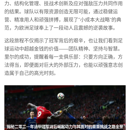
力、结构化管理、技战术创新及应对强敌压力共同作用
的结果。球队以有限资源创造无限可能，通过稳健运
营、精准用人和顽强拼搏，展现了“小成本大战略”的典
范，为欧洲足球奉上了一段动人且震撼的逆袭故事。
这段旅程不仅揭示了冠军背后的艰辛，也让我们看到足
球运动中超越金钱的价值——团队精神、坚持与智慧。
里尔的成功，提醒着每一支俱乐部：只要方向正确，方
法得当，即便面对巨大的外部压力，也能以顽强意志创
造属于自己的高光时刻。