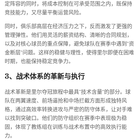
定阵容的同时，将成本控制在可承受范围之内，既保持
竞技能力，又尽量平衡运营风险。
同时，俱乐部高层在经济压力之下，反而激发了更强的
管理弹性。他们用灵活的薪资结构、清晰的合同规划，
以及对核心球员的重点保障，避免球队在赛季中遇到“资
金断层”问题。这样的稳健与理性，使得里尔即便在困难
时期，也能保持稳定竞争力。
3、战术体系的革新与执行
战术革新是里尔夺冠旅程中最具“技术含量”的部分。球
队在两翼速度、前场逼抢和中场拦截方面形成独特风
格，通过高效率转换进攻与严密的防守体系，让对手难
以找到突破口。他们的防守组织在赛季中表现极为稳
固，体现了教练组在训练与战术布置中的高效执行能
力。