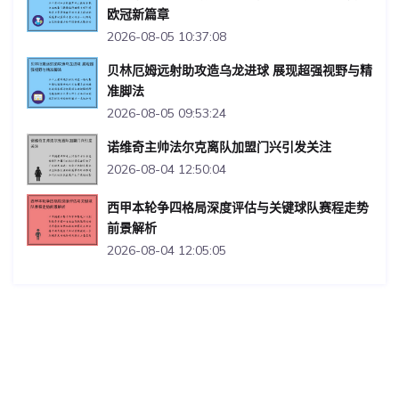
欧冠新篇章
2026-08-05 10:37:08
贝林厄姆远射助攻造乌龙进球 展现超强视野与精
准脚法
2026-08-05 09:53:24
诺维奇主帅法尔克离队加盟门兴引发关注
2026-08-04 12:50:04
西甲本轮争四格局深度评估与关键球队赛程走势
前景解析
2026-08-04 12:05:05