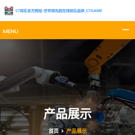
产品展示
首页
产品展示