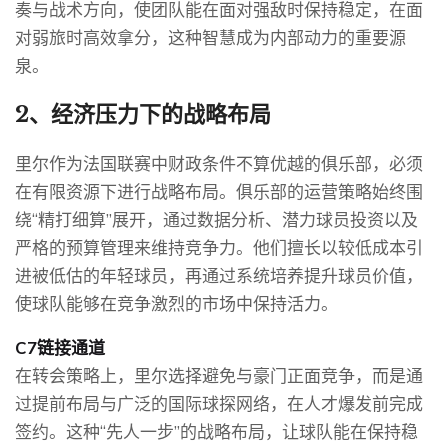
奏与战术方向，使团队能在面对强敌时保持稳定，在面
对弱旅时高效拿分，这种智慧成为内部动力的重要源
泉。
2、经济压力下的战略布局
里尔作为法国联赛中财政条件不算优越的俱乐部，必须
在有限资源下进行战略布局。俱乐部的运营策略始终围
绕“精打细算”展开，通过数据分析、潜力球员投资以及
严格的预算管理来维持竞争力。他们擅长以较低成本引
进被低估的年轻球员，再通过系统培养提升球员价值，
使球队能够在竞争激烈的市场中保持活力。
C7链接通道
在转会策略上，里尔选择避免与豪门正面竞争，而是通
过提前布局与广泛的国际球探网络，在人才爆发前完成
签约。这种“先人一步”的战略布局，让球队能在保持稳