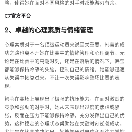
略，使得她在面对不同风格的对手时都能游刃有余。
C7官方平台
2、卓越的心理素质与情绪管理
心理素质对于一名顶级运动员来说至关重要，韩莹的成
功之路也离不开她在比赛中的情绪管理和心理调节。无
论是在比赛中的高潮时刻，还是在落后的情况下，韩莹
都能够保持冷静的头脑，控制自己的情绪。她能够迅速
从失误中恢复过来，不让一次失误影响整场比赛的表
现。
韩莹在赛场上展现出了极强的抗压能力。在面对激烈的
竞争和强劲的对手时，她从未表现出过度的焦虑或紧
张，反而在压力下能够保持冷静，充分发挥出自己的优
势。这种稳定的心理状态帮助她在关键时刻逆袭成功，
尤其是在比赛的决胜局，她能够通过自信和专注力掌控