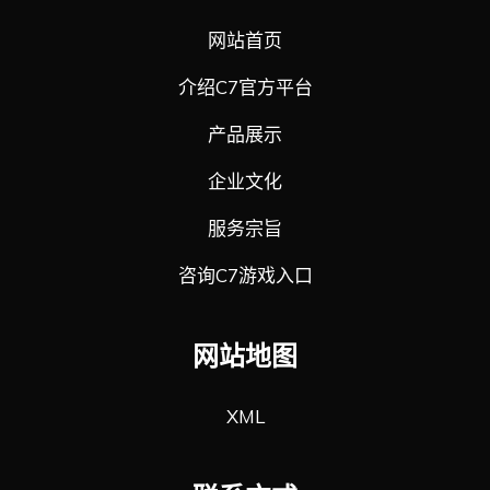
网站首页
介绍C7官方平台
产品展示
企业文化
服务宗旨
咨询C7游戏入口
网站地图
XML