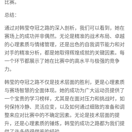
比赛。
总结：
通过对韩莹夺冠之路的深入剖析，我们可以看到，她在
赛场上的成功并非偶然。无论是精准的战术布局、卓越
的心理素质与情绪管理，还是出色的自我调节能力和对
对手的精准分析，都是她取得辉煌成就的关键因素。每
一个环节都展示了她在比赛中的高水平与极强的竞争
力。
韩莹的夺冠之路不仅是技术层面的胜利，更是心理素质
与赛场智慧的全面体现。她的成功为广大运动员提供了
一个宝贵的学习榜样，尤其是在面对压力和挑战时，如
何保持冷静、灵活应变，以及如何通过细致的准备和调
整来应对比赛中的不确定因素。无论是技术层面的提
升，还是心理素质的锤炼，韩莹的成功之路都为我们提
供了许多值得借鉴的经验。