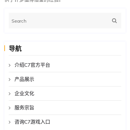
导航
介绍C7官方平台
产品展示
企业文化
服务宗旨
咨询C7游戏入口