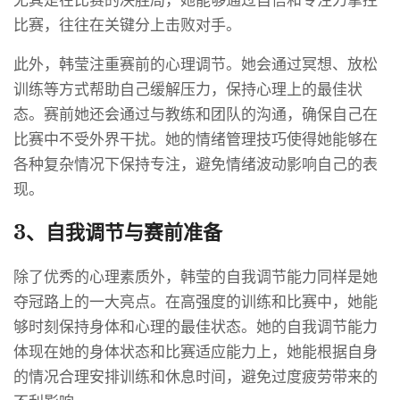
比赛，往往在关键分上击败对手。
此外，韩莹注重赛前的心理调节。她会通过冥想、放松
训练等方式帮助自己缓解压力，保持心理上的最佳状
态。赛前她还会通过与教练和团队的沟通，确保自己在
比赛中不受外界干扰。她的情绪管理技巧使得她能够在
各种复杂情况下保持专注，避免情绪波动影响自己的表
现。
3、自我调节与赛前准备
除了优秀的心理素质外，韩莹的自我调节能力同样是她
夺冠路上的一大亮点。在高强度的训练和比赛中，她能
够时刻保持身体和心理的最佳状态。她的自我调节能力
体现在她的身体状态和比赛适应能力上，她能根据自身
的情况合理安排训练和休息时间，避免过度疲劳带来的