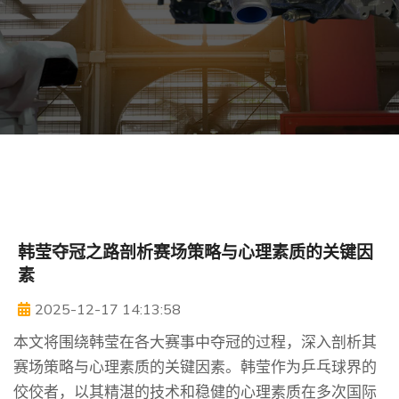
韩莹夺冠之路剖析赛场策略与心理素质的关键因
素
2025-12-17 14:13:58
本文将围绕韩莹在各大赛事中夺冠的过程，深入剖析其
赛场策略与心理素质的关键因素。韩莹作为乒乓球界的
佼佼者，以其精湛的技术和稳健的心理素质在多次国际