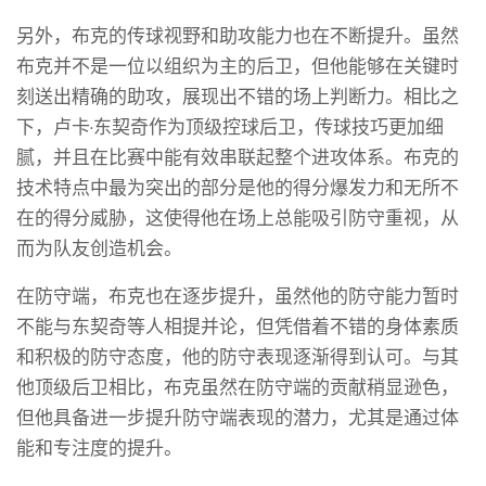
另外，布克的传球视野和助攻能力也在不断提升。虽然
布克并不是一位以组织为主的后卫，但他能够在关键时
刻送出精确的助攻，展现出不错的场上判断力。相比之
下，卢卡·东契奇作为顶级控球后卫，传球技巧更加细
腻，并且在比赛中能有效串联起整个进攻体系。布克的
技术特点中最为突出的部分是他的得分爆发力和无所不
在的得分威胁，这使得他在场上总能吸引防守重视，从
而为队友创造机会。
在防守端，布克也在逐步提升，虽然他的防守能力暂时
不能与东契奇等人相提并论，但凭借着不错的身体素质
和积极的防守态度，他的防守表现逐渐得到认可。与其
他顶级后卫相比，布克虽然在防守端的贡献稍显逊色，
但他具备进一步提升防守端表现的潜力，尤其是通过体
能和专注度的提升。