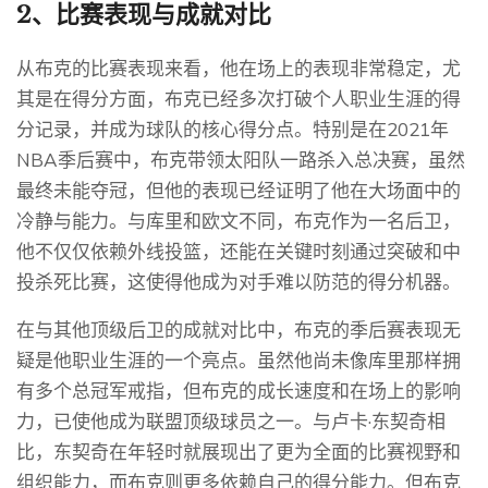
2、比赛表现与成就对比
从布克的比赛表现来看，他在场上的表现非常稳定，尤
其是在得分方面，布克已经多次打破个人职业生涯的得
分记录，并成为球队的核心得分点。特别是在2021年
NBA季后赛中，布克带领太阳队一路杀入总决赛，虽然
最终未能夺冠，但他的表现已经证明了他在大场面中的
冷静与能力。与库里和欧文不同，布克作为一名后卫，
他不仅仅依赖外线投篮，还能在关键时刻通过突破和中
投杀死比赛，这使得他成为对手难以防范的得分机器。
在与其他顶级后卫的成就对比中，布克的季后赛表现无
疑是他职业生涯的一个亮点。虽然他尚未像库里那样拥
有多个总冠军戒指，但布克的成长速度和在场上的影响
力，已使他成为联盟顶级球员之一。与卢卡·东契奇相
比，东契奇在年轻时就展现出了更为全面的比赛视野和
组织能力，而布克则更多依赖自己的得分能力。但布克