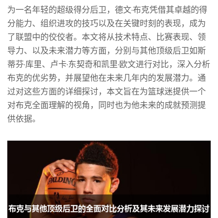
为一名年轻的超级得分后卫，德文·布克凭借其卓越的得
分能力、组织进攻的技巧以及在关键时刻的表现，成为
了联盟中的佼佼者。本文将从技术特点、比赛表现、领
导力、以及未来潜力等方面，分别与其他顶级后卫如斯
蒂芬·库里、卢卡·东契奇和凯里·欧文进行对比，深入分析
布克的优劣势，并展望他在未来几年内的发展潜力。通
过对这些方面的详细探讨，本文旨在为篮球迷提供一个
对布克全面理解的视角，同时也为他未来的成就预测提
供依据。