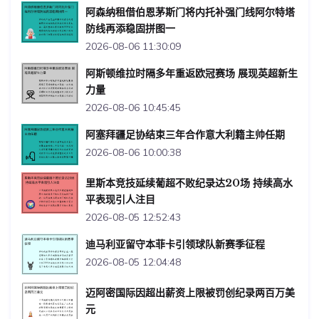
阿森纳租借伯恩茅斯门将内托补强门线阿尔特塔
防线再添稳固拼图一
2026-08-06 11:30:09
阿斯顿维拉时隔多年重返欧冠赛场 展现英超新生
力量
2026-08-06 10:45:45
阿塞拜疆足协结束三年合作意大利籍主帅任期
2026-08-06 10:00:38
里斯本竞技延续葡超不败纪录达20场 持续高水
平表现引人注目
2026-08-05 12:52:43
迪马利亚留守本菲卡引领球队新赛季征程
2026-08-05 12:04:48
迈阿密国际因超出薪资上限被罚创纪录两百万美
元