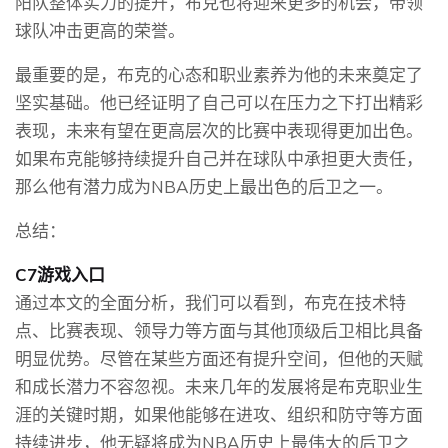
阳队整体实力的提升，布克也将迎来更多的机会，带领
球队冲击更高的荣誉。
最重要的是，布克的心态和职业素养为他的未来奠定了
坚实基础。他已经证明了自己可以在压力之下打出精彩
表现，未来有望在更高层次的比赛中表现得更加出色。
如果布克能够持续提升自己并在球队中承担更大责任，
那么他有潜力成为NBA历史上最出色的后卫之一。
总结：
C7游戏入口
通过本文的全面分析，我们可以看到，布克在技术特
点、比赛表现、领导力等方面与其他顶级后卫相比具备
明显优势。尽管在某些方面还有提升空间，但他的天赋
和成长潜力不容忽视。未来几年的发展将是布克职业生
涯的关键时期，如果他能够在进攻、组织和防守等方面
持续进步，他无疑将成为NBA历史上最伟大的后卫之