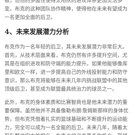
板，但他的多面性使得太阳队的进攻体系更加灵活多
变。布克的这种团队协作精神，使得他在未来有望成为
一名更加全面的后卫。
4、未来发展潜力分析
布克作为一名年轻的后卫，其未来发展潜力非常巨大。
首先，从技术层面来看，布克仍然有许多提升空间，尤
其是在组织进攻和防守端的能力提升。如果他能够像库
里和欧文一样，进一步提高自己的外线投射能力和防守
意识，那么布克将能够在未来几年内挑战联盟中的其他
顶级后卫，甚至成为联盟最具统治力的球员之一。
此外，布克的身体素质和比赛智商也是他未来潜力的重
要保障。虽然他并不具备像勒布朗·詹姆斯那样的身体优
势，但布克凭借着扎实的篮球基础和不断提升的运动能
力，完全可以成为一名全能的后卫。未来几年，随着太