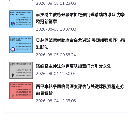
2026-08-05 11:23:08
赫罗纳主教练米歇尔拒绝豪门邀请续约球队 力争
欧冠新篇章
2026-08-05 10:37:08
贝林厄姆远射助攻造乌龙进球 展现超强视野与精
准脚法
2026-08-05 09:53:24
诺维奇主帅法尔克离队加盟门兴引发关注
2026-08-04 12:50:04
西甲本轮争四格局深度评估与关键球队赛程走势
前景解析
2026-08-04 12:05:05