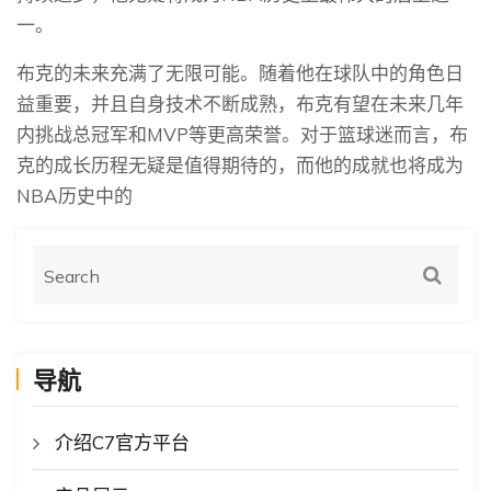
一。
布克的未来充满了无限可能。随着他在球队中的角色日
益重要，并且自身技术不断成熟，布克有望在未来几年
内挑战总冠军和MVP等更高荣誉。对于篮球迷而言，布
克的成长历程无疑是值得期待的，而他的成就也将成为
NBA历史中的
导航
介绍C7官方平台