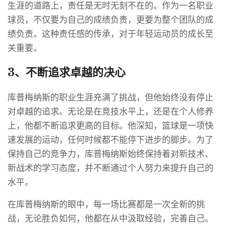
生涯的道路上，责任是无时无刻不在的。作为一名职业
球员，不仅要为自己的成绩负责，更要为整个团队的成
绩负责。这种责任感的传承，对于年轻运动员的成长至
关重要。
3、不断追求卓越的决心
库普梅纳斯的职业生涯充满了挑战，但他始终没有停止
对卓越的追求。无论是在竞技水平上，还是在个人修养
上，他都不断追求更高的目标。他深知，篮球是一项快
速发展的运动，任何时候都不能停下进步的脚步。为了
保持自己的竞争力，库普梅纳斯始终保持着对新技术、
新战术的学习态度，并不断通过个人努力来提升自己的
水平。
在库普梅纳斯的眼中，每一场比赛都是一次全新的挑
战，无论胜负如何，他都在从中汲取经验，完善自己。