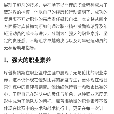
展现了超凡的技术，更在场下以严谨的职业精神成为了
篮球界的楷模。他以自己的经历和行动证明了，成功的
背后离不开对职业的高度责任感和自律。本文将从四个
方面探讨库普梅纳斯如何通过职业精神激励篮球界及年
轻运动员的成长与进步，分别为：强大的职业素养、坚
定的责任感、不断追求卓越的决心以及对年轻运动员的
无私帮助与指导。
1、强大的职业素养
库普梅纳斯在职业篮球生涯中展现了无与伦比的职业素
养，这不仅体现在他对比赛的高度专注，更体现在他日
常训练中的自律与刻苦。他始终保持着一颗敬畏比赛的
心，了解自己在球队中的责任与角色，这种职业态度无
形中成为了他队友的榜样。库普梅纳斯的职业素养不仅
体现在比赛中的技术和战术执行上，更是在每一次训