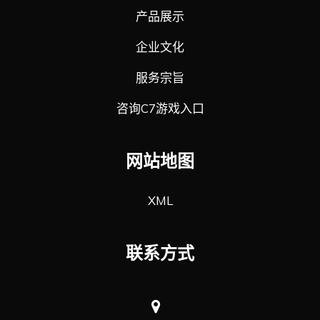
产品展示
企业文化
服务宗旨
咨询C7游戏入口
网站地图
XML
联系方式