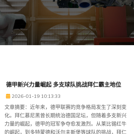
德甲新兴力量崛起 多支球队挑战拜仁霸主地位
2026-01-19 10:13:33
文章摘要：近年来，德甲联赛的竞争格局发生了深刻变
化。拜仁慕尼黑曾长期统治德国足坛，但随着多支新兴
力量的崛起，德甲的冠军争夺愈发激烈。从莱比锡红牛
的崛起，到多特蒙德和沃尔夫斯堡等球队的挑战，拜仁