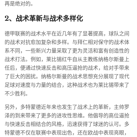
再是绝对的。
2、战术革新与战术多样化
德甲联赛的战术水平在近几年有了显著提高，球队之间
的战术对抗愈加复杂和多样。与拜仁相对保守的战术体
系不同，一些新兴力量采取了更为灵活和富有创造性的
战术打法。例如，莱比锡红牛自从主教练纳格尔斯曼上
任后，便通过快速反击和高压逼抢的战术，给对手带来
了巨大的困扰。纳格尔斯曼的战术思想充分展现了现代
足球对速度与力量的结合，这种战术也为莱比锡带来了
不少胜利。
另外，多特蒙德近年来也发生了战术上的革新，主帅罗
泽的到来带来了更多的进攻性思维。他倡导的高位逼抢
与快速反击相结合的风格，迅速获得了球迷的认可。多
特蒙德不仅在联赛中表现出色，还在欧战中表现亮眼，