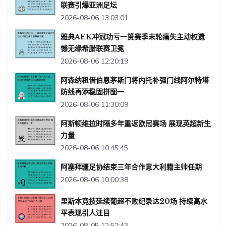
联赛引爆亚洲足坛
2026-08-06 13:03:01
雅典AEK冲冠功亏一篑赛季末轮痛失主动权遗
憾无缘希腊联赛卫冕
2026-08-06 12:20:19
阿森纳租借伯恩茅斯门将内托补强门线阿尔特塔
防线再添稳固拼图一
2026-08-06 11:30:09
阿斯顿维拉时隔多年重返欧冠赛场 展现英超新生
力量
2026-08-06 10:45:45
阿塞拜疆足协结束三年合作意大利籍主帅任期
2026-08-06 10:00:38
里斯本竞技延续葡超不败纪录达20场 持续高水
平表现引人注目
2026-08-05 12:52:43