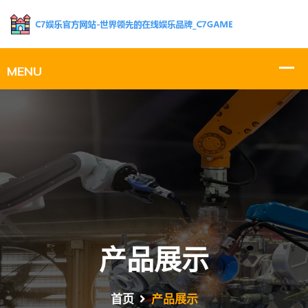
产品展示
首页
产品展示