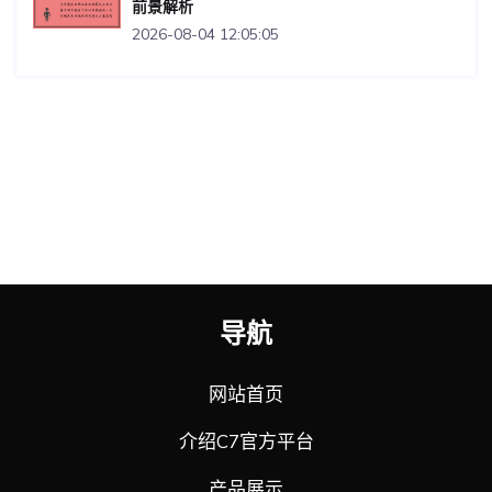
前景解析
2026-08-04 12:05:05
导航
网站首页
介绍C7官方平台
产品展示