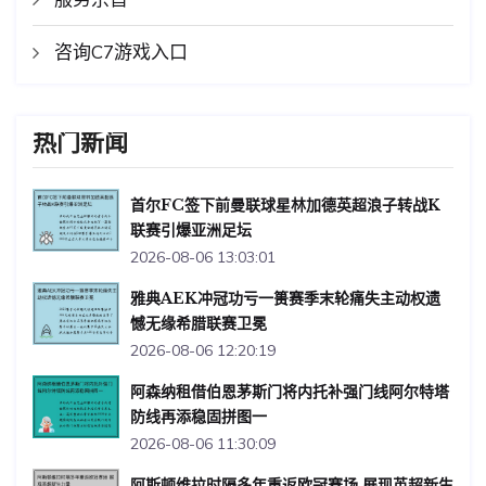
咨询C7游戏入口
热门新闻
首尔FC签下前曼联球星林加德英超浪子转战K
联赛引爆亚洲足坛
2026-08-06 13:03:01
雅典AEK冲冠功亏一篑赛季末轮痛失主动权遗
憾无缘希腊联赛卫冕
2026-08-06 12:20:19
阿森纳租借伯恩茅斯门将内托补强门线阿尔特塔
防线再添稳固拼图一
2026-08-06 11:30:09
阿斯顿维拉时隔多年重返欧冠赛场 展现英超新生