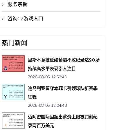
服务宗旨
咨询C7游戏入口
热门新闻
里斯本竞技延续葡超不败纪录达20场
持续高水平表现引人注目
2026-08-05 12:52:43
迪马利亚留守本菲卡引领球队新赛季
征程
2026-08-05 12:04:48
迈阿密国际因超出薪资上限被罚创纪
录两百万美元