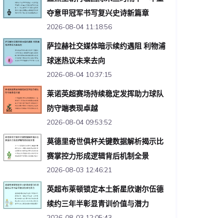
夺意甲冠军书写复兴史诗新篇章
2026-08-04 11:18:56
萨拉赫社交媒体暗示续约遇阻 利物浦
球迷热议未来去向
2026-08-04 10:37:15
莱诺英超赛场持续稳定发挥助力球队
防守端表现卓越
2026-08-04 09:53:52
莫德里奇世俱杯关键数据解析揭示比
赛掌控力形成逻辑背后机制全景
2026-08-03 12:46:21
英超布莱顿锁定本土新星欣谢尔伍德
续约三年半彰显青训价值与潜力
2026-08-03 12:05:43