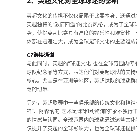
2、英超文化对全球球迷的影响
英超文化的传播不仅仅局限于比赛本身，还通过
英超独特的“激情四溢”的比赛风格，成为了全
势，使得英超比赛具有高度的娱乐性和观赏性。
体都在迅速壮大，成为全球足球文化的重要组成
C7链接通道
与此同时，英超的“球迷文化”也在全球范围内
球队纪念品等方式，表达他们对英超球队的支持
核心。尤其是在亚洲等地区，英超球队的球迷群
迷的纽带。
另外，英超联赛中一些俱乐部的传统文化和精神
神”、阿森纳的“艺术足球”和利物浦的“永不独
的情感与认同。全球范围内的球迷通过这些文化
仅提升了英超的全球影响力，也为全球球迷提供