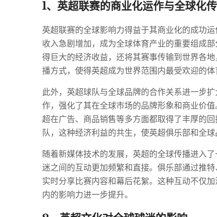
1、英超联赛的商业化运作与全球化
英超联赛的全球影响力得益于其商业化的成功运作
收入急剧增加，成为全球体育产业的重要组成部
得巨大的经济收益，还将其赛事传输到世界各地
播方式，使得英超成为世界范围内最受欢迎的体
此外，英超球队与全球品牌的合作关系进一步扩
作，强化了其在全球市场的品牌形象和商业价值
超在广告、商品销售等多方面都取得了丰厚的回
队，这种经济利益的共生，使英超俱乐部和全球
随着新媒体技术的发展，英超的全球传播进入了
迷之间的互动更加频繁和直接。俱乐部通过推特、I
实时分享比赛内容和幕后花絮。这种互动不仅加
内的影响力进一步提升。