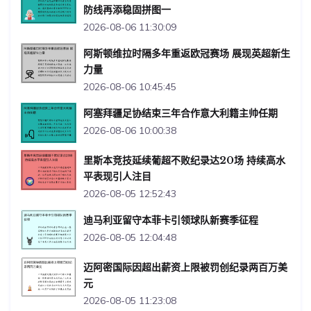
防线再添稳固拼图一
2026-08-06 11:30:09
阿斯顿维拉时隔多年重返欧冠赛场 展现英超新生
力量
2026-08-06 10:45:45
阿塞拜疆足协结束三年合作意大利籍主帅任期
2026-08-06 10:00:38
里斯本竞技延续葡超不败纪录达20场 持续高水
平表现引人注目
2026-08-05 12:52:43
迪马利亚留守本菲卡引领球队新赛季征程
2026-08-05 12:04:48
迈阿密国际因超出薪资上限被罚创纪录两百万美
元
2026-08-05 11:23:08