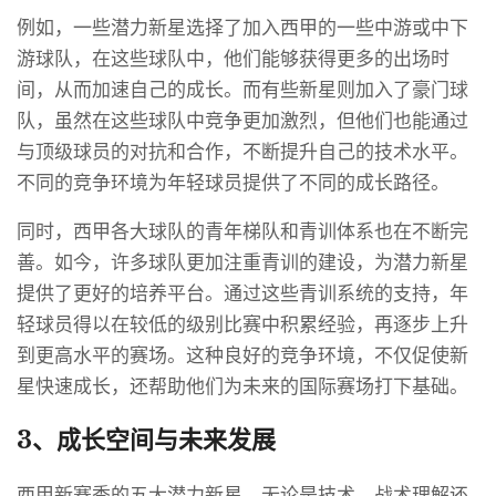
例如，一些潜力新星选择了加入西甲的一些中游或中下
游球队，在这些球队中，他们能够获得更多的出场时
间，从而加速自己的成长。而有些新星则加入了豪门球
队，虽然在这些球队中竞争更加激烈，但他们也能通过
与顶级球员的对抗和合作，不断提升自己的技术水平。
不同的竞争环境为年轻球员提供了不同的成长路径。
同时，西甲各大球队的青年梯队和青训体系也在不断完
善。如今，许多球队更加注重青训的建设，为潜力新星
提供了更好的培养平台。通过这些青训系统的支持，年
轻球员得以在较低的级别比赛中积累经验，再逐步上升
到更高水平的赛场。这种良好的竞争环境，不仅促使新
星快速成长，还帮助他们为未来的国际赛场打下基础。
3、成长空间与未来发展
西甲新赛季的五大潜力新星，无论是技术、战术理解还