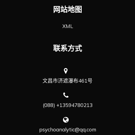
网站地图
XML
联系方式
文昌市济遮瀑布461号
(088) +13594780213
psychoanalytic@qq.com