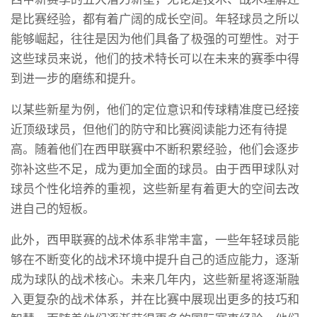
是比赛经验，都有着广阔的成长空间。年轻球员之所以
能够崛起，往往是因为他们具备了极强的可塑性。对于
这些球员来说，他们的技术特长可以在未来的赛季中得
到进一步的磨练和提升。
以某些新星为例，他们的定位意识和传球精准度已经接
近顶级球员，但他们的防守和比赛阅读能力还有待提
高。随着他们在西甲联赛中不断积累经验，他们会逐步
弥补这些不足，成为更加全面的球员。由于西甲球队对
球员个性化培养的重视，这些新星有着更大的空间去改
进自己的短板。
此外，西甲联赛的战术体系非常丰富，一些年轻球员能
够在不断变化的战术环境中提升自己的适应能力，逐渐
成为球队的战术核心。未来几年内，这些新星将逐渐融
入更复杂的战术体系，并在比赛中展现出更多的技巧和