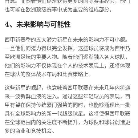
智慧。而随着他们逐渐获得更多的国际赛事经验，他们
也可能在欧洲顶级赛事中成为重要的组成部分。
4、未来影响与可能性
西甲新赛季的五大潜力新星在未来的影响力不可小觑。
一旦他们的潜力得以完全发挥，这些球员将成为西甲乃
至欧洲足坛的重要人物。随着他们逐渐融入各大球队，
他们的影响力不仅体现在个人的技术表现上，还将体现
在球队的整体战术布局和比赛策略上。
这些新星的崛起，也意味着西甲联赛在未来几年内将迎
来一波新鲜血液的注入。通过这些年轻球员的表现，西
甲有望在保持传统豪门强势的同时，也能够涌现出一批
具有全球影响力的新一代超级球星。这将使得西甲联赛
在全球范围内的关注度不断提升，为球队和球员创造更
多的商业和竞技机会。