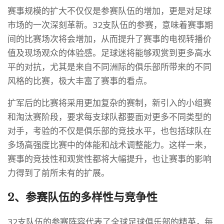
赛事规模的扩大不仅仅是参赛队伍的增加，更是对足球
市场的一次深刻革新。32支队伍的参赛，意味着赛事期
间的比赛场次将会增加，从而提升了赛事的电视转播价
值及现场观众的体验感。足球迷将能够观赏到更多高水
平的对抗，尤其是来自不同洲际的俱乐部所带来的不同
风格的比赛，极大丰富了赛事的看点。
扩军后的比赛将采用更加复杂的赛制，新引入的小组赛
和淘汰赛阶段，要求每支球队都要面对更多不同类型的
对手，考验的不仅是俱乐部的竞技水平，也包括球队在
多场高强度比赛中的体能和战术调整能力。这样一来，
赛事的竞技性和观赏性都将大幅提升，也让赛事的影响
力得到了前所未有的扩展。
2、参赛队伍的多样性与竞争性
32支队伍的参赛阵容代表了全球足球俱乐部的精英，每