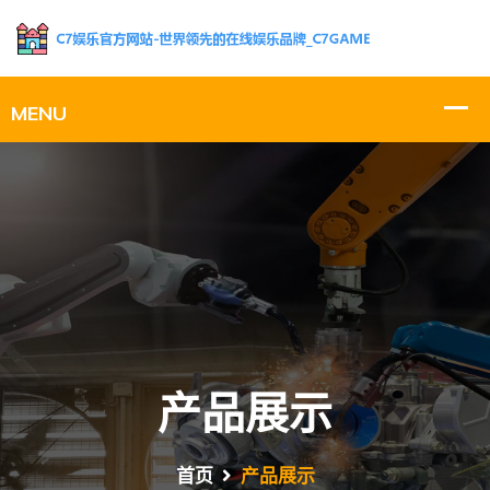
产品展示
首页
产品展示