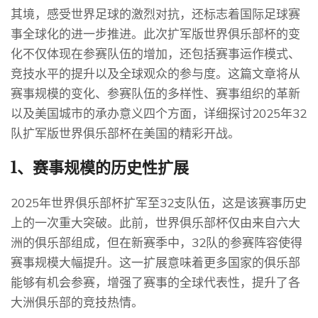
其境，感受世界足球的激烈对抗，还标志着国际足球赛
事全球化的进一步推进。此次扩军版世界俱乐部杯的变
化不仅体现在参赛队伍的增加，还包括赛事运作模式、
竞技水平的提升以及全球观众的参与度。这篇文章将从
赛事规模的变化、参赛队伍的多样性、赛事组织的革新
以及美国城市的承办意义四个方面，详细探讨2025年32
队扩军版世界俱乐部杯在美国的精彩开战。
1、赛事规模的历史性扩展
2025年世界俱乐部杯扩军至32支队伍，这是该赛事历史
上的一次重大突破。此前，世界俱乐部杯仅由来自六大
洲的俱乐部组成，但在新赛季中，32队的参赛阵容使得
赛事规模大幅提升。这一扩展意味着更多国家的俱乐部
能够有机会参赛，增强了赛事的全球代表性，提升了各
大洲俱乐部的竞技热情。