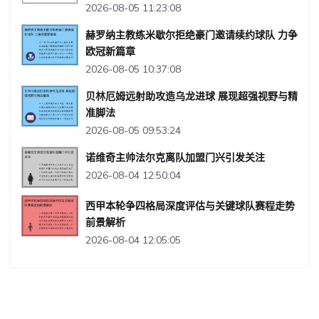
2026-08-05 11:23:08
赫罗纳主教练米歇尔拒绝豪门邀请续约球队 力争
欧冠新篇章
2026-08-05 10:37:08
贝林厄姆远射助攻造乌龙进球 展现超强视野与精
准脚法
2026-08-05 09:53:24
诺维奇主帅法尔克离队加盟门兴引发关注
2026-08-04 12:50:04
西甲本轮争四格局深度评估与关键球队赛程走势
前景解析
2026-08-04 12:05:05