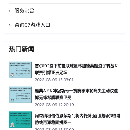
服务宗旨
咨询C7游戏入口
热门新闻
首尔FC签下前曼联球星林加德英超浪子转战K
联赛引爆亚洲足坛
2026-08-06 13:03:01
雅典AEK冲冠功亏一篑赛季末轮痛失主动权遗
憾无缘希腊联赛卫冕
2026-08-06 12:20:19
阿森纳租借伯恩茅斯门将内托补强门线阿尔特塔
防线再添稳固拼图一
2026-08-06 11:30:09