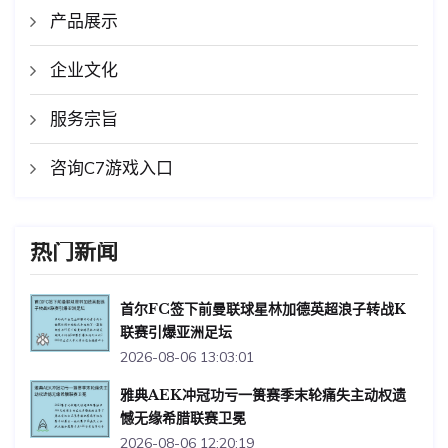
产品展示
企业文化
服务宗旨
咨询C7游戏入口
热门新闻
首尔FC签下前曼联球星林加德英超浪子转战K
联赛引爆亚洲足坛
2026-08-06 13:03:01
雅典AEK冲冠功亏一篑赛季末轮痛失主动权遗
憾无缘希腊联赛卫冕
2026-08-06 12:20:19