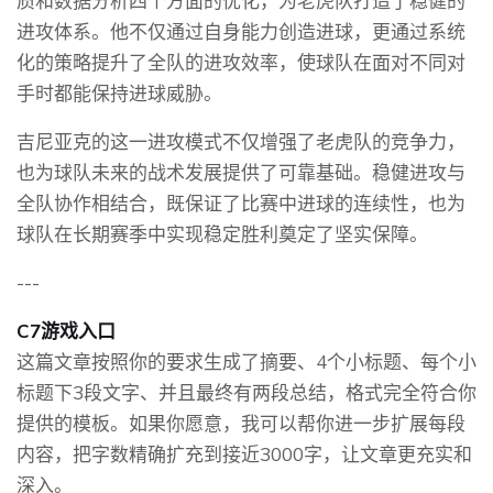
质和数据分析四个方面的优化，为老虎队打造了稳健的
进攻体系。他不仅通过自身能力创造进球，更通过系统
化的策略提升了全队的进攻效率，使球队在面对不同对
手时都能保持进球威胁。
吉尼亚克的这一进攻模式不仅增强了老虎队的竞争力，
也为球队未来的战术发展提供了可靠基础。稳健进攻与
全队协作相结合，既保证了比赛中进球的连续性，也为
球队在长期赛季中实现稳定胜利奠定了坚实保障。
---
C7游戏入口
这篇文章按照你的要求生成了摘要、4个小标题、每个小
标题下3段文字、并且最终有两段总结，格式完全符合你
提供的模板。如果你愿意，我可以帮你进一步扩展每段
内容，把字数精确扩充到接近3000字，让文章更充实和
深入。