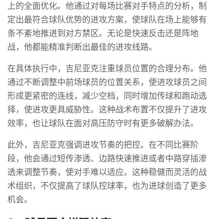
上的全面优化。他通过对每场比赛对手特点的分析，制
定出最符合球队优势的进攻方案，使球队在场上能够有
条不紊地推进到对方禁区。无论是快速反击还是阵地
战，他都能精准判断出最佳的进攻线路。
在具体执行中，吉尼亚克注重球员位置的合理分布。他
通过不断调整中前场球员的位置关系，使进攻球员之间
形成更紧密的连线，减少空档，同时增加传球和跑动选
择，使进攻更具威胁性。这种战术布置不仅提升了进攻
效率，也让球队在面对高压防守时有更多破解办法。
此外，吉尼亚克强调进攻节奏的把控。在不同比赛阶
段，他会通过短传渗透、边路快速推进或者中路穿插渗
透来调整节奏，使对手难以适应。这种稳健而灵活的战
术组织，不仅提高了球队控球率，也为进球创造了更多
机会。