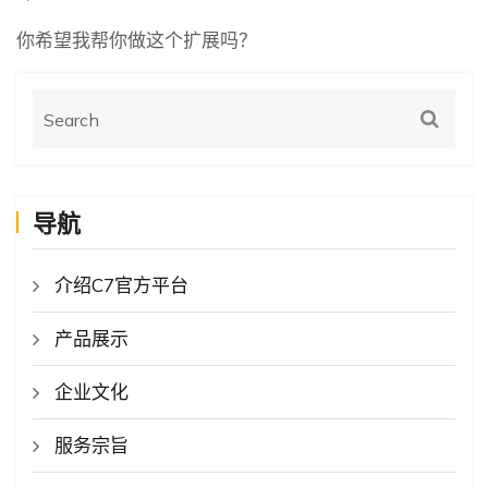
你希望我帮你做这个扩展吗？
导航
介绍C7官方平台
产品展示
企业文化
服务宗旨