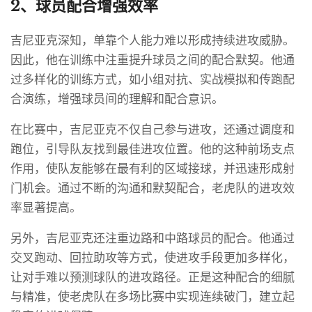
2、球员配合增强效率
吉尼亚克深知，单靠个人能力难以形成持续进攻威胁。
因此，他在训练中注重提升球员之间的配合默契。他通
过多样化的训练方式，如小组对抗、实战模拟和传跑配
合演练，增强球员间的理解和配合意识。
在比赛中，吉尼亚克不仅自己参与进攻，还通过调度和
跑位，引导队友找到最佳进攻位置。他的这种前场支点
作用，使队友能够在最有利的区域接球，并迅速形成射
门机会。通过不断的沟通和默契配合，老虎队的进攻效
率显著提高。
另外，吉尼亚克还注重边路和中路球员的配合。他通过
交叉跑动、回拉助攻等方式，使进攻手段更加多样化，
让对手难以预测球队的进攻路径。正是这种配合的细腻
与精准，使老虎队在多场比赛中实现连续破门，建立起