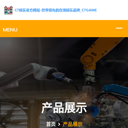
产品展示
首页
产品展示