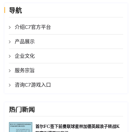
导航
介绍C7官方平台
产品展示
企业文化
服务宗旨
咨询C7游戏入口
热门新闻
首尔FC签下前曼联球星林加德英超浪子转战K